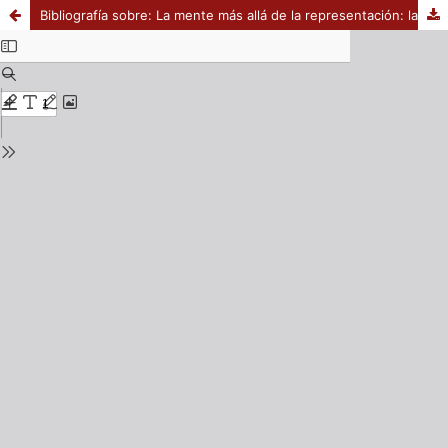
Bibliografía sobre: La mente más allá de la representación: las múltiples caras de la cognición corporizada y las teorías de las 4E