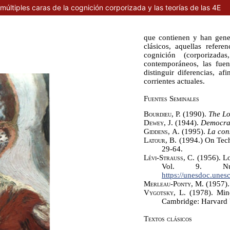
 múltiples caras de la cognición corporizada y las teorías de las 4E