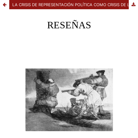
LA CRISIS DE REPRESENTACIÓN POLÍTICA COMO CRISIS DE LOS PARTIDOS: HACIA UNA RENOVADA AGENDA DE INVESTIGACIÓN