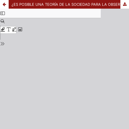
¿ES POSIBLE UNA TEORÍA DE LA SOCIEDAD PARA LA OBSERVACIÓN DE AMÉRICA LATINA? ENTREVISTA CON JAVIER TORRES NAFARRATE SOBRE LA PROPUESTA TEÓRICA DE NIKLAS LUHMANN