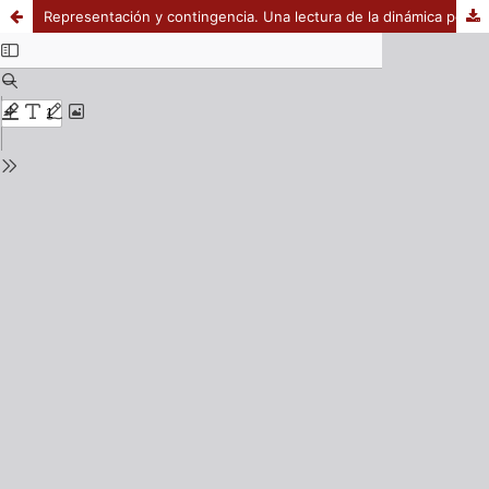
Representación y contingencia. Una lectura de la dinámica política desde la Argentina contemporánea