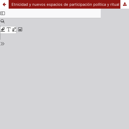
Etnicidad y nuevos espacios de participación política y ritual de las mujeres Rarámuri en los asentamientos de la ciudad de Chihuahua