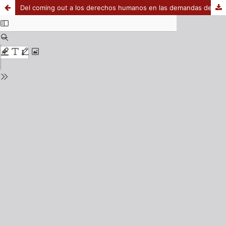
Del coming out a los derechos humanos en las demandas de las organizaciones de la sociedad civil del movimiento lgbt: estrategias discursivas de refugio