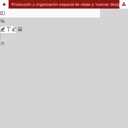
Producción y organización espacial de viejas y ‘nuevas’ desigualdades en Quito