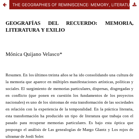
THE GEOGRAPHIES OF REMINISCENCE: MEMORY, LITERATURE, AND EXILE