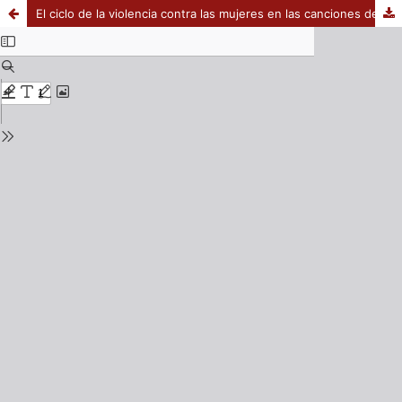
El ciclo de la violencia contra las mujeres en las canciones de música popular en España