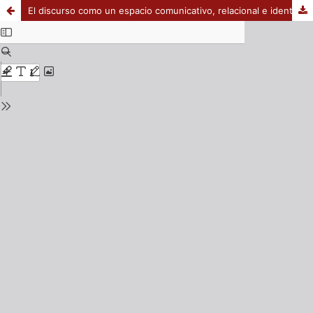
El discurso como un espacio comunicativo, relacional e identitario: framing y construcción de la identidad