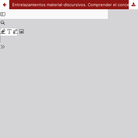
Entrelazamientos material-discursivos. Comprender el concepto del dispositivo