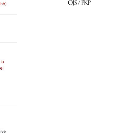
ish)
 la
el
tive