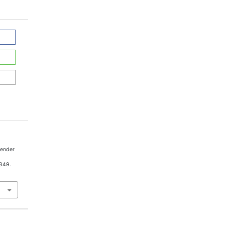
render
,
-349.