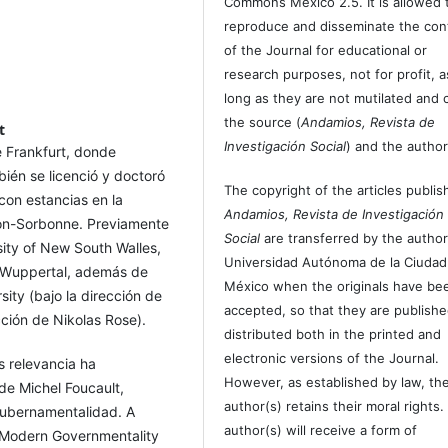
Commons Mexico 2.5. It is allowed 
reproduce and disseminate the con
of the Journal for educational or
research purposes, not for profit, a
long as they are not mutilated and c
the source (
Andamios, Revista de
t
Investigación Social
) and the author
de Frankfurt, donde
én se licenció y doctoró
The copyright of the articles publis
 con estancias en la
Andamios, Revista de Investigación
eon-Sorbonne. Previamente
Social
are transferred by the author
sity of New South Walles,
Universidad Autónoma de la Ciudad
 Wuppertal, además de
México when the originals have be
ity (bajo la dirección de
accepted, so that they are publish
ción de Nikolas Rose).
distributed both in the printed and
electronic versions of the Journal.
 relevancia ha
However, as established by law, th
 de Michel Foucault,
author(s) retains their moral rights.
 gubernamentalidad. A
author(s) will receive a form of
of Modern Governmentality