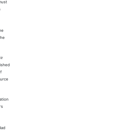
must
n
e
he
the
ir
lished
f
ource
ation
rs
dad