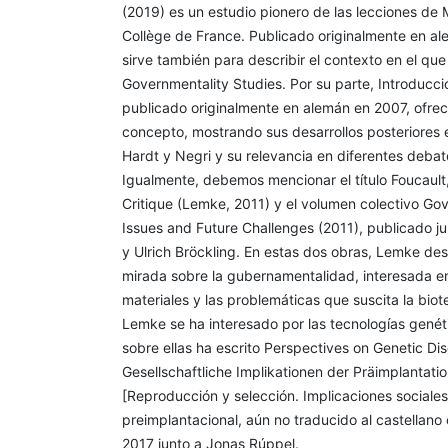
(2019) es un estudio pionero de las lecciones de M
Collège de France. Publicado originalmente en al
sirve también para describir el contexto en el que
Governmentality Studies. Por su parte, Introducción
publicado originalmente en alemán en 2007, ofrec
concepto, mostrando sus desarrollos posteriores
Hardt y Negri y su relevancia en diferentes deba
Igualmente, debemos mencionar el título Foucaul
Critique (Lemke, 2011) y el volumen colectivo Gov
Issues and Future Challenges (2011), publicado 
y Ulrich Bröckling. En estas dos obras, Lemke de
mirada sobre la gubernamentalidad, interesada en 
materiales y las problemáticas que suscita la biote
Lemke se ha interesado por las tecnologías gené
sobre ellas ha escrito Perspectives on Genetic Dis
Gesellschaftliche Implikationen der Präimplantati
[Reproducción y selección. Implicaciones sociales
preimplantacional, aún no traducido al castellano o
2017 junto a Jonas Rúppel.