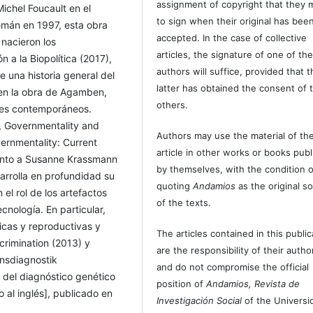
assignment of copyright that they 
ichel Foucault en el
to sign when their original has bee
emán en 1997, esta obra
accepted. In the case of collective
 nacieron los
articles, the signature of one of th
 a la Biopolítica (2017),
authors will suffice, provided that t
e una historia general del
latter has obtained the consent of 
 en la obra de Agamben,
others.
tes contemporáneos.
t, Governmentality and
Authors may use the material of the
ernmentality: Current
article in other works or books pub
junto a Susanne Krassmann
by themselves, with the condition o
sarrolla en profundidad su
quoting
Andamios
as the original s
el rol de los artefactos
of the texts.
cnología. En particular,
ticas y reproductivas y
The articles contained in this public
crimination (2013) y
are the responsibility of their autho
onsdiagnostik
and do not compromise the official
 del diagnóstico genético
position of
Andamios, Revista de
 al inglés], publicado en
Investigación Social
of the Universi