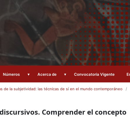
▾
▾
Números
Acerca de
Convocatoria Vigente
E
cas de la subjetividad: las técnicas de sí en el mundo contemporáneo
/
discursivos. Comprender el concepto