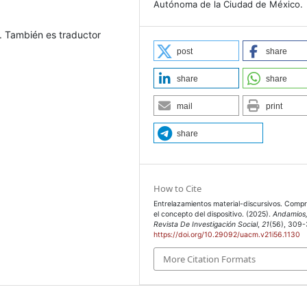
Autónoma de la Ciudad de México.
n. También es traductor
post
share
share
share
mail
print
share
How to Cite
Entrelazamientos material-discursivos. Comp
el concepto del dispositivo. (2025).
Andamios
Revista De Investigación Social
,
21
(56), 309
https://doi.org/10.29092/uacm.v21i56.1130
More Citation Formats