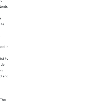
to
tents
s
ite
.
hed in
(s) to
 de
en
ed and
e
 The