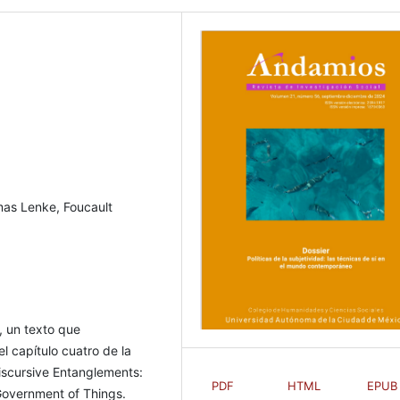
omas Lenke, Foucault
, un texto que
l capítulo cuatro de la
Discursive Entanglements:
PDF
HTML
EPUB
Government of Things.