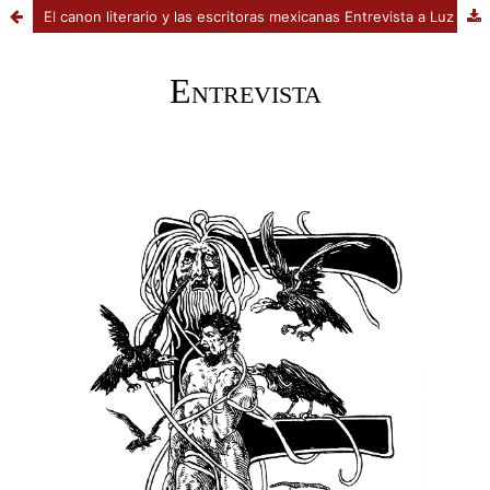
El canon literario y las escritoras mexicanas Entrevista a Luz Elena Gutiérrez de Velasco