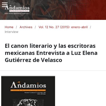
Home
/
Archives
/
Vol. 12 No. 27 (2015): enero-abril
/
Interview
El canon literario y las escritoras
mexicanas Entrevista a Luz Elena
Gutiérrez de Velasco