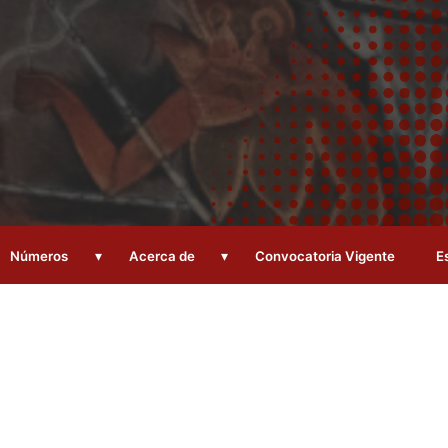
▾
▾
Números
Acerca de
Convocatoria Vigente
E