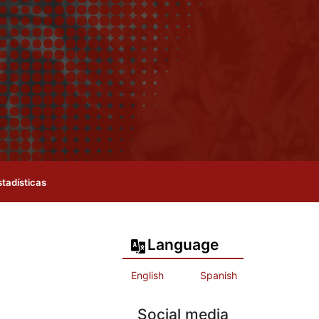
stadísticas
Language
English
Spanish
Social media