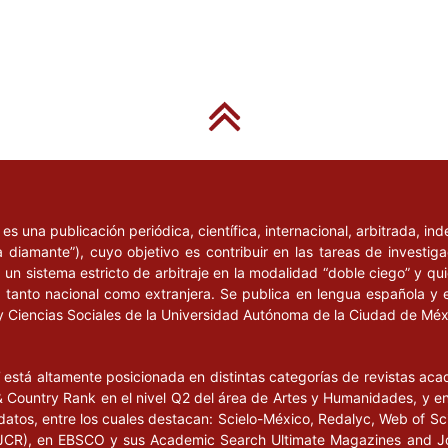
l
es una publicación periódica, científica, internacional, arbitrada, i
a diamante”), cuyo objetivo es contribuir en las tareas de investig
un sistema estricto de arbitraje en la modalidad “doble ciego” y q
n, tanto nacional como extranjera. Se publica en lengua española y 
y Ciencias Sociales de la Universidad Autónoma de la Ciudad de Mé
l
está altamente posicionada en distintas categorías de revistas ac
Country Rank en el nivel Q2 del área de Artes y Humanidades, y en e
datos, entre los cuales destacan: Scielo-México, Redalyc, Web of Sc
s (JCR), en EBSCO y sus Academic Search Ultimate Magazines and J