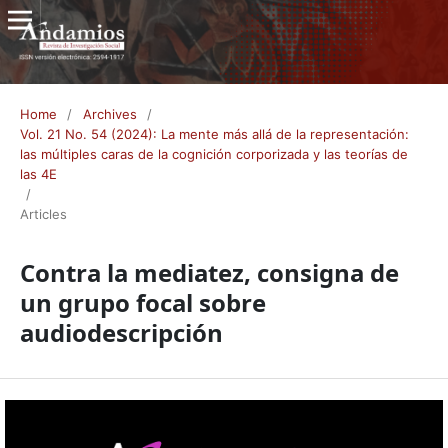
Home
/
Archives
/
Vol. 21 No. 54 (2024): La mente más allá de la representación:
las múltiples caras de la cognición corporizada y las teorías de
las 4E
/
Articles
Contra la mediatez, consigna de
un grupo focal sobre
audiodescripción