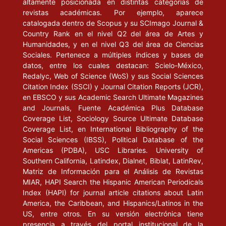
altamente posicionada en distintas categorías de
revistas académicas. Por ejemplo, aparece
catalogada dentro de Scopus y su SCImago Journal &
Country Rank en el nivel Q2 del área de Artes y
Humanidades, y en el nivel Q3 del área de Ciencias
Sociales. Pertenece a múltiples índices y bases de
datos, entre los cuales destacan: Scielo-México,
Redalyc, Web of Science (WoS) y sus Social Sciences
Citation Index (SSCI) y Journal Citation Reports (JCR),
en EBSCO y sus Academic Search Ultimate Magazines
and Journals, Fuente Académica Plus Database
Coverage List, Sociology Source Ultimate Database
Coverage List, en International Bibliography of the
Social Sciences (IBSS), Political Database of the
Americas (PDBA), USC Libraries. University of
Southern California, Latindex, Dialnet, Biblat, LatinRev,
Matriz de Información para el Análisis de Revistas
MIAR, HAPI Search the Hispanic American Periodicals
Index (HAPI) for journal article citations about Latin
America, the Caribbean, and Hispanics/Latinos in the
US, entre otros. En su versión electrónica tiene
presencia a través del portal institucional de la