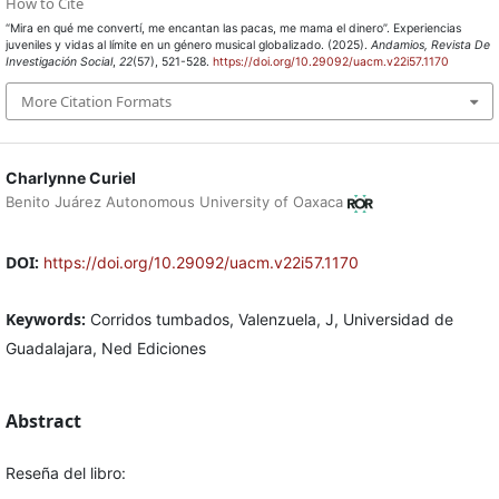
How to Cite
“Mira en qué me convertí, me encantan las pacas, me mama el dinero”. Experiencias
juveniles y vidas al límite en un género musical globalizado. (2025).
Andamios, Revista De
Investigación Social
,
22
(57), 521-528.
https://doi.org/10.29092/uacm.v22i57.1170
More Citation Formats
Charlynne Curiel
Benito Juárez Autonomous University of Oaxaca
DOI:
https://doi.org/10.29092/uacm.v22i57.1170
Keywords:
Corridos tumbados, Valenzuela, J, Universidad de
Guadalajara, Ned Ediciones
Abstract
Reseña del libro: