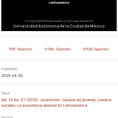
PDF (Spanish)
HTML (Spanish)
EPUB (Spanish)
Published
2025-04-30
Issue
Vol. 22 No. 57 (2025): Juvenicidio: cuerpos de jóvenes, cuerpos
sociales. La experiencia abismal en Latinoamérica
Section