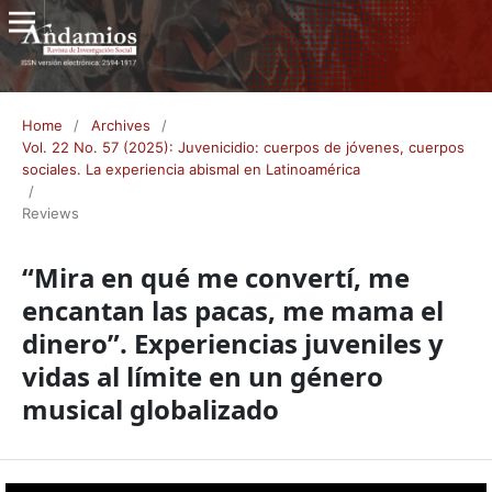
Home
/
Archives
/
Vol. 22 No. 57 (2025): Juvenicidio: cuerpos de jóvenes, cuerpos
sociales. La experiencia abismal en Latinoamérica
/
Reviews
“Mira en qué me convertí, me
encantan las pacas, me mama el
dinero”. Experiencias juveniles y
vidas al límite en un género
musical globalizado