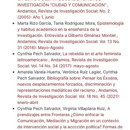
INVESTIGACIÓN “CIUDAD Y COMUNICACIÓN”
,
Andamios, Revista de Investigación Social: No. 2
(2005): Año 1, junio
Marta Rizo García, Tania Rodríguez Mora,
Epistemología
y habitus académico en la enseñanza de la
investigación. Entrevista a Gilberto Giménez Montiel
,
Andamios, Revista de Investigación Social: Vol. 13 No.
31 (2016): Mayo-Agosto
Cynthia Pech Salvador,
La rebeldía en el arte feminista
latinoamericano
,
Andamios, Revista de Investigación
Social: Vol. 14 No. 34 (2017): mayo-agosto
Amarela Varela-Huerta, Verónica Ruíz Lagier, Cynthia
Pech Salvador,
Bibliografía sobre: Pensar los Éxodos,
nuevos desplazamientos forzados, discriminación y
representaciones mediáticas del racismo
,
Andamios,
Revista de Investigación Social: Vol. 18 No. 45 (2021):
enero-abril
Cynthia Pech Salvador, Virginia Villaplana Ruiz,
A
prendizajes entre Fronteras ¿Cómo enfocar la
Comunicación, Mediación y Migración en un contexto
de intervención social y la acccción política? Formas de