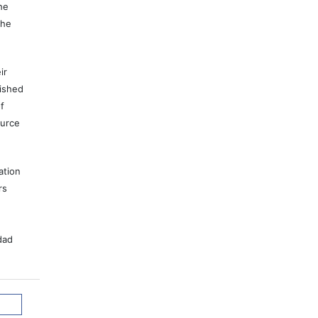
he
the
ir
lished
f
ource
ation
rs
dad