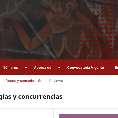
▾
▾
Números
Acerca de
Convocatoria Vigente
E
o, afectos y comunicación
/
Reviews
ogías y concurrencias