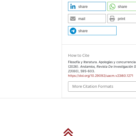
share
share
mail
print
share
How to Cite
Filosofía y literatura. Apologías y concurrencia
(2026).
Andamios, Revista De Investigación S
23
(60), 595-603.
https://doi.org/10.29092/uacm.v23i60.1271
More Citation Formats