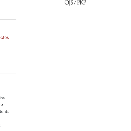
ectos
tive
to
tents
s