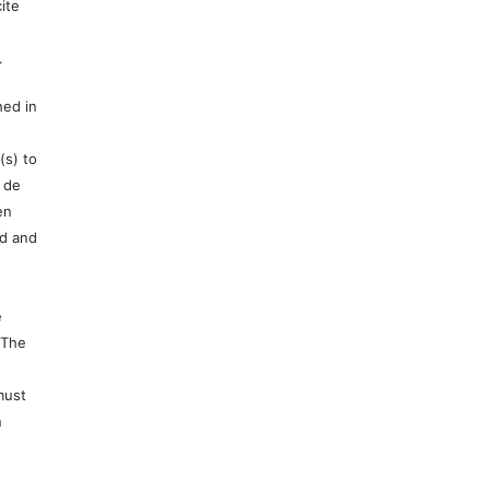
ite
.
hed in
(s) to
 de
en
ed and
e
 The
must
n
e