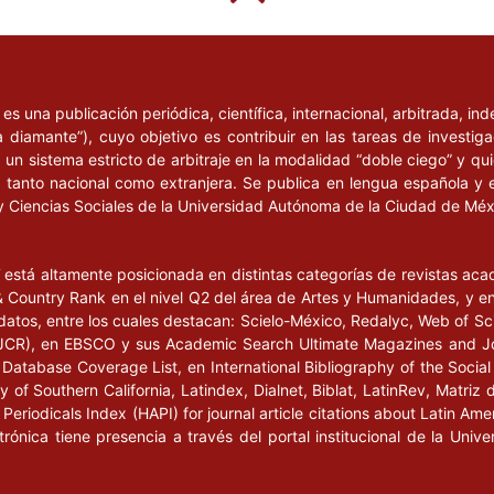
l
es una publicación periódica, científica, internacional, arbitrada, i
a diamante”), cuyo objetivo es contribuir en las tareas de investig
un sistema estricto de arbitraje en la modalidad “doble ciego” y q
n, tanto nacional como extranjera. Se publica en lengua española y 
y Ciencias Sociales de la Universidad Autónoma de la Ciudad de Mé
l
está altamente posicionada en distintas categorías de revistas ac
Country Rank en el nivel Q2 del área de Artes y Humanidades, y en e
datos, entre los cuales destacan: Scielo-México, Redalyc, Web of Sc
s (JCR), en EBSCO y sus Academic Search Ultimate Magazines and J
Database Coverage List, en International Bibliography of the Social 
 of Southern California, Latindex, Dialnet, Biblat, LatinRev, Matriz 
eriodicals Index (HAPI) for journal article citations about Latin Ame
ctrónica tiene presencia a través del portal institucional de la Un