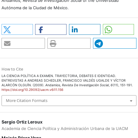
Andamios, Revista de Investigación Social
of the Universidad
Autónoma de la Ciudad de México.
How to Cite
LA CIENCIA POLÍTICA A EXAMEN. TRAYECTORIA, DEBATES E IDENTIDAD.
ENTREVISTAS A ANDREAS SCHEDLER, FRANCISCO VALDÉS UGALDE Y VÍCTOR
ALARCÓN OLGUÍN. (2009).
Andamios, Revista De Investigación Social
,
6
(11), 151-191.
https://doi.org/10.29092/uacm.v6i11.156
More Citation Formats
Sergio Ortiz Leroux
Academia de Ciencia Política y Administración Urbana de la UACM
Moisés Pérez Vega