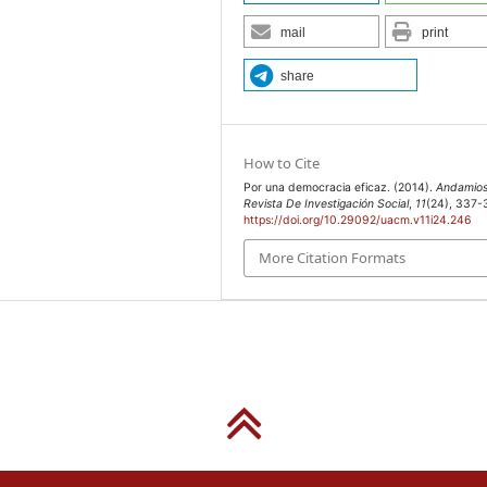
mail
print
share
How to Cite
Por una democracia eficaz. (2014).
Andamios
Revista De Investigación Social
,
11
(24), 337-
https://doi.org/10.29092/uacm.v11i24.246
More Citation Formats