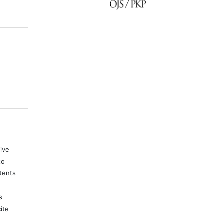
tive
to
tents
s
ite