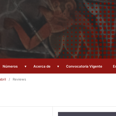
▾
▾
Números
Acerca de
Convocatoria Vigente
E
bril
/
Reviews