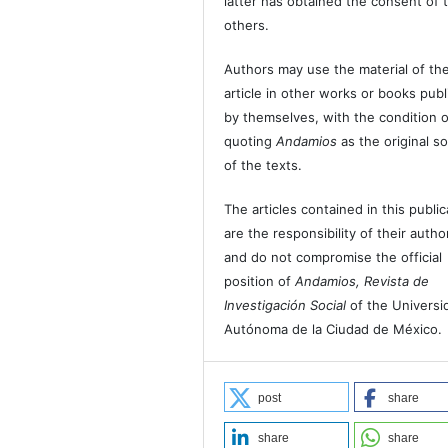
latter has obtained the consent of 
others.
Authors may use the material of the
article in other works or books pub
by themselves, with the condition o
quoting
Andamios
as the original s
of the texts.
The articles contained in this public
are the responsibility of their autho
and do not compromise the official
position of
Andamios, Revista de
Investigación Social
of the Universi
Autónoma de la Ciudad de México.
post
share
share
share