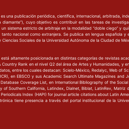
l
es una publicación periódica, científica, internacional, arbitrada, i
a diamante”), cuyo objetivo es contribuir en las tareas de investig
un sistema estricto de arbitraje en la modalidad “doble ciego” y q
n, tanto nacional como extranjera. Se publica en lengua española y 
y Ciencias Sociales de la Universidad Autónoma de la Ciudad de Mé
l
está altamente posicionada en distintas categorías de revistas ac
Country Rank en el nivel Q2 del área de Artes y Humanidades, y en e
datos, entre los cuales destacan: Scielo-México, Redalyc, Web of Sc
s (JCR), en EBSCO y sus Academic Search Ultimate Magazines and J
Database Coverage List, en International Bibliography of the Social 
 of Southern California, Latindex, Dialnet, Biblat, LatinRev, Matriz 
eriodicals Index (HAPI) for journal article citations about Latin Ame
ctrónica tiene presencia a través del portal institucional de la Un