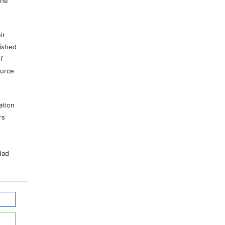
the
ir
lished
f
ource
ation
rs
dad