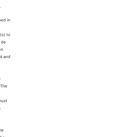
.
hed in
(s) to
 de
en
ed and
e
 The
must
n
e
he