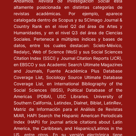
Andamios. Revista de Investigación Social
está
altamente posicionada en distintas categorías de
revistas académicas. Por ejemplo, aparece
catalogada dentro de Scopus y su SCImago Journal &
Country Rank en el nivel Q2 del área de Artes y
Humanidades, y en el nivel Q3 del área de Ciencias
Sociales. Pertenece a múltiples índices y bases de
datos, entre los cuales destacan: Scielo-México,
Redalyc, Web of Science (WoS) y sus Social Sciences
Citation Index (SSCI) y Journal Citation Reports (JCR),
en EBSCO y sus Academic Search Ultimate Magazines
and Journals, Fuente Académica Plus Database
Coverage List, Sociology Source Ultimate Database
Coverage List, en International Bibliography of the
Social Sciences (IBSS), Political Database of the
Americas (PDBA), USC Libraries. University of
Southern California, Latindex, Dialnet, Biblat, LatinRev,
Matriz de Información para el Análisis de Revistas
MIAR, HAPI Search the Hispanic American Periodicals
Index (HAPI) for journal article citations about Latin
America, the Caribbean, and Hispanics/Latinos in the
US, entre otros. En su versión electrónica tiene