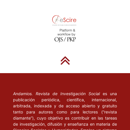
Alí Chumacero, México: Secretaría de Educación Pública.
(Biblioteca enciclopédica popular, 9)
------- (2005), Kinetoscopio. Las crónicas de Ángel de Campo,
Micrós, en El Universal
------¬-(1896). Estudio preliminar, compilación y notas de Blanca
Estela Treviño. México: Universidad Nacional Autónoma de
México. (Ida y vuelta al siglo XIX)
CLARK DE LARA, B. (1998), Tradición y modernidad en Manuel
Gutiérrez Nájera. México: Universidad Nacional Autónoma de
México. (Ediciones especiales, 9)
Andamios. Revista de Investigación Social
es una
FLAUBERT, G. (1991), Bouvard et Pécuchet, en Oeuvres, t. II.
publicación periódica, científica, internacional,
arbitrada, indexada y de acceso abierto y gratuito
Texte Établi et annoté par. A. Thibaudet et R. Dumensil. Paris:
tanto para autores como para lectores (“revista
Gallimard.
diamante”), cuyo objetivo es contribuir en las tareas
de investigación, difusión y enseñanza en materia de
GAMBOA, F. (1995), Mi Diario, primera serie I. Introducción,