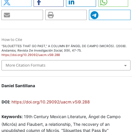
How to Cite
“SILOUETTES THAT GO PAST,” A COLUMN BY ÁNGEL DE CAMPO (MICRÓS). (2008).
Andamios, Revista De Investigación Social
,
5
(9), 47-75.
https://doi.org/10.29092/uacm.v5i9.288
More Citation Formats
Daniel Santillana
DOI:
https://doi.org/10.29092/uacm.v5i9.288
Keywords:
19th Century Mexican Literature, Ángel de Campo
(Micrós) and Flaubert, a relationship, The recovery of an
unpublished column of Micrós, “Silouettes that Pass By”