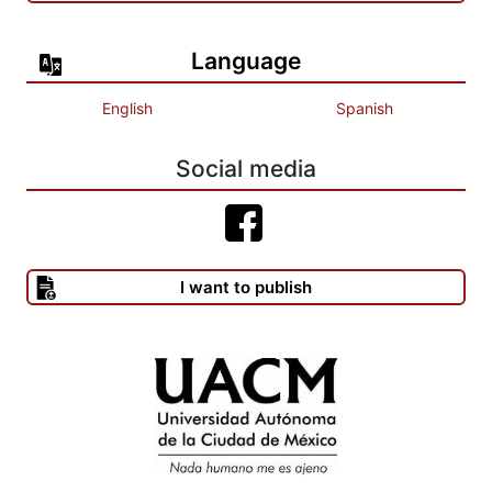
Azul. México: Instituto Nacional de Bellas Artes. (La matraca,
segunda serie, 15)
Language
------- (1985), Las Rulfo y otros chismes de barrio. Selección y
English
Spanish
presentación de Fernando Tola de Habich. México: Universidad
Autónoma Metropolitana. (Cultura universitaria, serie testimonio,
31)
Social media
-------(1991), La Semana Alegre. Recopilación de Miguel Ángel
Castro. México: Universidad Nacional Autónoma de México.
I want to publish
-------(1993a), Cosas vistas y cartones. Edición y prólogo de
María del Carmen Millán. México: Porrúa. (Escritores mexicanos,
77)
------- (1993b), Ocios y apuntes. La Rumba, 14a edición. Edición
y prólogo de María del Carmen Millán; introducción de Luis
González Obregón. México: Porrúa. (Escritores mexicanos, 76)
-------(1994), Cuentos y crónicas. Introducción y selección por