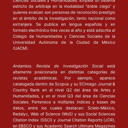
Ciencias Sociales y Humanidades. Emplea un sistema
estudio y notas de José Emilio Pacheco. México: Consejo
estricto de arbitraje en la modalidad “doble ciego” y
Nacional para la Cultura y las Artes. (Memorias mexicanas)
quienes evalúan son personas de reconocido prestigio
en el ámbito de la investigación, tanto nacional como
GOTHOT-MERSCH, C. (1984), “Flaubert”, en Dictionnaire des
extranjera. Se publica en lengua española y en
Littératures de Langue Française. Paris: A-F, J. P. Beaumarchais,
formato electrónico tres veces al año y está adscrita al
D. Couty et A. Rey (eds.).
Colegio de Humanidades y Ciencias Sociales de la
Universidad Autónoma de la Ciudad de México
(UACM).
HOMERO (2001), Odisea. Introducción de Carlos García Gual;
traducción de José Manuel Pabón. Barcelona: Gredos. (Biblioteca
básica Gredos, 2)
Andamios. Revista de Investigación Social
está
altamente posicionada en distintas categorías de
IGUINIZ, J. B. (1913), Catálogo de seudónimos, anagramas e
revistas académicas. Por ejemplo, aparece
iniciales de escritores mexicanos. México: Librería de la viuda de
catalogada dentro de Scopus y su SCImago Journal &
Ch. Bouret.
Country Rank en el nivel Q2 del área de Artes y
Humanidades, y en el nivel Q3 del área de Ciencias
LEVIN, H. (1974), El realismo francés (Stendhal, Balzac, Flaubert,
Sociales. Pertenece a múltiples índices y bases de
datos, entre los cuales destacan: Scielo-México,
Zola, Proust). Traducción del inglés por Jaime Reig. Barcelona:
Redalyc, Web of Science (WoS) y sus Social Sciences
Laia. (Papel 451, 22)
Citation Index (SSCI) y Journal Citation Reports (JCR),
en EBSCO y sus Academic Search Ultimate Magazines
PÉREZ GALDÓS, B. (1961), Lo prohibido, en Obras completas, 3a