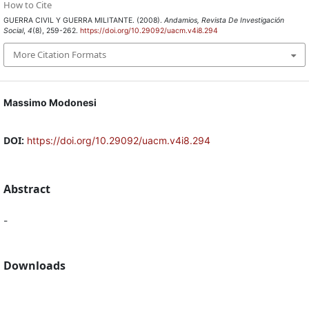
How to Cite
GUERRA CIVIL Y GUERRA MILITANTE. (2008).
Andamios, Revista De Investigación
Social
,
4
(8), 259-262.
https://doi.org/10.29092/uacm.v4i8.294
More Citation Formats
Massimo Modonesi
DOI:
https://doi.org/10.29092/uacm.v4i8.294
Abstract
-
Downloads