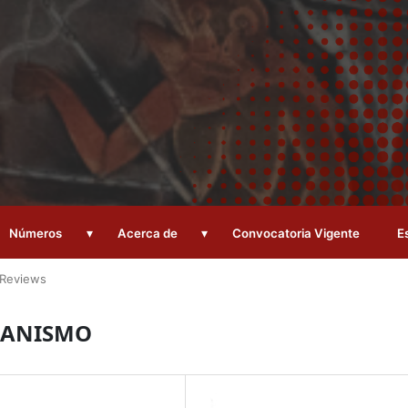
▾
▾
Números
Acerca de
Convocatoria Vigente
E
Reviews
ICANISMO