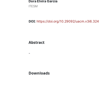
Dora Elvira García
ITESM
DOI:
https://doi.org/10.29092/uacm.v3i6.324
Abstract
-
Downloads