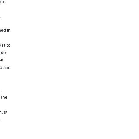
ite
.
hed in
(s) to
 de
en
ed and
e
 The
must
n
e