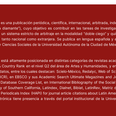
l
es una publicación periódica, científica, internacional, arbitrada, i
a diamante”), cuyo objetivo es contribuir en las tareas de investig
un sistema estricto de arbitraje en la modalidad “doble ciego” y q
n, tanto nacional como extranjera. Se publica en lengua española y 
y Ciencias Sociales de la Universidad Autónoma de la Ciudad de Mé
l
está altamente posicionada en distintas categorías de revistas ac
Country Rank en el nivel Q2 del área de Artes y Humanidades, y en e
datos, entre los cuales destacan: Scielo-México, Redalyc, Web of Sc
s (JCR), en EBSCO y sus Academic Search Ultimate Magazines and J
Database Coverage List, en International Bibliography of the Social 
 of Southern California, Latindex, Dialnet, Biblat, LatinRev, Matriz 
eriodicals Index (HAPI) for journal article citations about Latin Ame
ctrónica tiene presencia a través del portal institucional de la Un