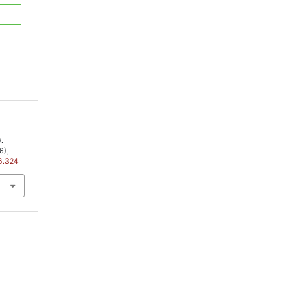
.
6),
i6.324