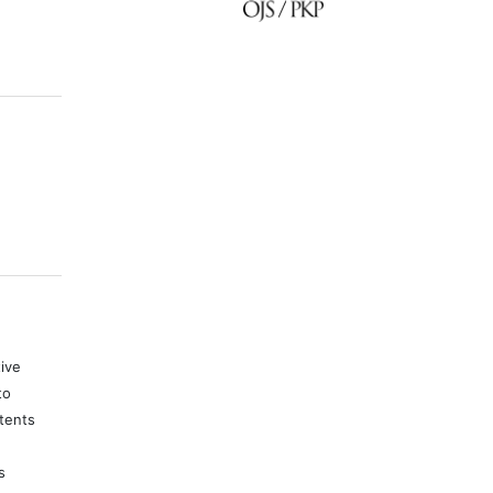
tive
to
tents
s