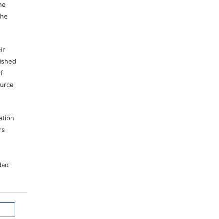
he
the
ir
lished
f
ource
ation
rs
dad