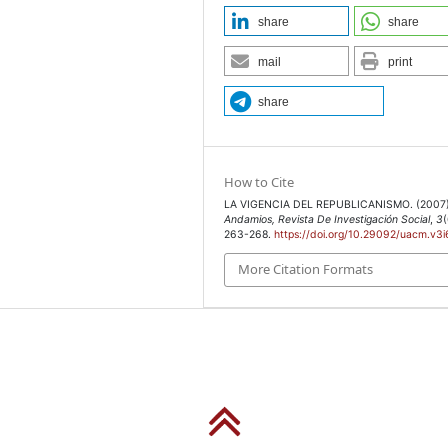
share
share
mail
print
share
How to Cite
LA VIGENCIA DEL REPUBLICANISMO. (2007)
Andamios, Revista De Investigación Social
,
3
(
263-268.
https://doi.org/10.29092/uacm.v3
More Citation Formats