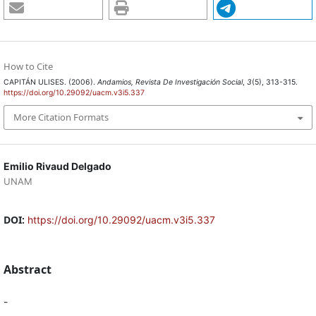
How to Cite
CAPITÁN ULISES. (2006).
Andamios, Revista De Investigación Social
,
3
(5), 313-315.
https://doi.org/10.29092/uacm.v3i5.337
More Citation Formats
Emilio Rivaud Delgado
UNAM
DOI:
https://doi.org/10.29092/uacm.v3i5.337
Abstract
-