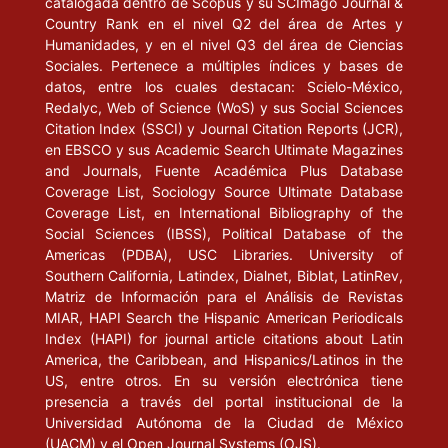
catalogada dentro de Scopus y su SCImago Journal &
Country Rank en el nivel Q2 del área de Artes y
Humanidades, y en el nivel Q3 del área de Ciencias
Sociales. Pertenece a múltiples índices y bases de
datos, entre los cuales destacan: Scielo-México,
Redalyc, Web of Science (WoS) y sus Social Sciences
Citation Index (SSCI) y Journal Citation Reports (JCR),
en EBSCO y sus Academic Search Ultimate Magazines
and Journals, Fuente Académica Plus Database
Coverage List, Sociology Source Ultimate Database
Coverage List, en International Bibliography of the
Social Sciences (IBSS), Political Database of the
Americas (PDBA), USC Libraries. University of
Southern California, Latindex, Dialnet, Biblat, LatinRev,
Matriz de Información para el Análisis de Revistas
MIAR, HAPI Search the Hispanic American Periodicals
Index (HAPI) for journal article citations about Latin
America, the Caribbean, and Hispanics/Latinos in the
US, entre otros. En su versión electrónica tiene
presencia a través del portal institucional de la
Universidad Autónoma de la Ciudad de México
(UACM) y el Open Journal Systems (OJS).