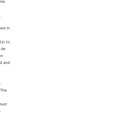
ite
.
hed in
(s) to
 de
en
ed and
e
 The
must
n
e