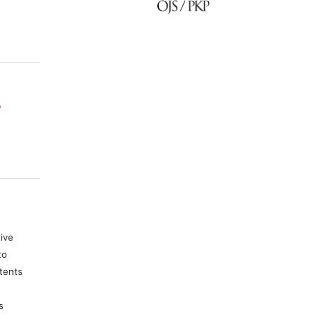
o
tive
to
tents
s