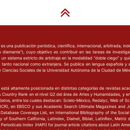
l
es una publicación periódica, científica, internacional, arbitrada, i
a diamante”), cuyo objetivo es contribuir en las tareas de investig
un sistema estricto de arbitraje en la modalidad “doble ciego” y q
n, tanto nacional como extranjera. Se publica en lengua española y 
y Ciencias Sociales de la Universidad Autónoma de la Ciudad de Mé
l
está altamente posicionada en distintas categorías de revistas ac
Country Rank en el nivel Q2 del área de Artes y Humanidades, y en e
datos, entre los cuales destacan: Scielo-México, Redalyc, Web of Sc
s (JCR), en EBSCO y sus Academic Search Ultimate Magazines and J
Database Coverage List, en International Bibliography of the Social 
 of Southern California, Latindex, Dialnet, Biblat, LatinRev, Matriz 
eriodicals Index (HAPI) for journal article citations about Latin Ame