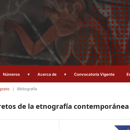
▾
▾
Números
Acerca de
Convocatoria Vigente
E
Agosto
/
Bibliografía
y retos de la etnografía contemporánea