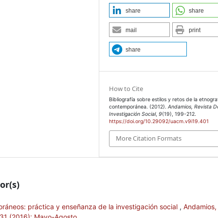
share
share
mail
print
share
How to Cite
Bibliografía sobre estilos y retos de la etnogra
contemporánea. (2012).
Andamios, Revista D
Investigación Social
,
9
(19), 199-212.
https://doi.org/10.29092/uacm.v9i19.401
More Citation Formats
or(s)
áneos: práctica y enseñanza de la investigación social
,
Andamios,
. 31 (2016): Mayo-Agosto