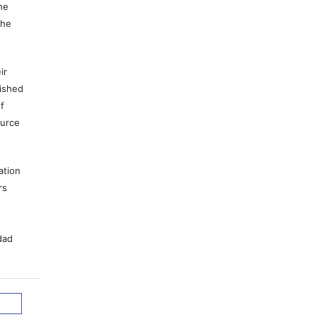
he
the
ir
lished
f
ource
ation
rs
dad