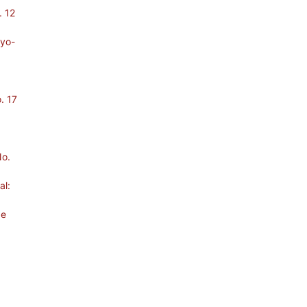
. 12
ayo-
. 17
No.
al:
de