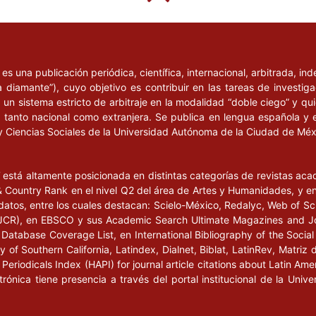
l
es una publicación periódica, científica, internacional, arbitrada, i
a diamante”), cuyo objetivo es contribuir en las tareas de investig
un sistema estricto de arbitraje en la modalidad “doble ciego” y q
n, tanto nacional como extranjera. Se publica en lengua española y 
y Ciencias Sociales de la Universidad Autónoma de la Ciudad de Mé
l
está altamente posicionada en distintas categorías de revistas ac
Country Rank en el nivel Q2 del área de Artes y Humanidades, y en e
datos, entre los cuales destacan: Scielo-México, Redalyc, Web of Sc
s (JCR), en EBSCO y sus Academic Search Ultimate Magazines and J
Database Coverage List, en International Bibliography of the Social 
 of Southern California, Latindex, Dialnet, Biblat, LatinRev, Matriz 
eriodicals Index (HAPI) for journal article citations about Latin Ame
ctrónica tiene presencia a través del portal institucional de la Un