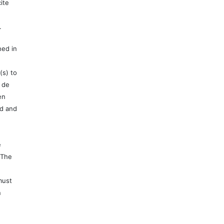
ite
.
hed in
(s) to
 de
en
ed and
e
 The
must
n
e