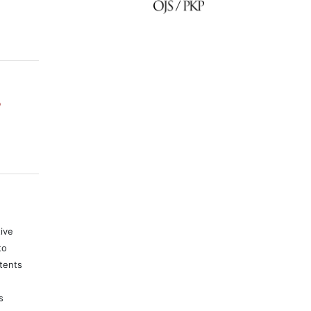
o
tive
to
tents
s