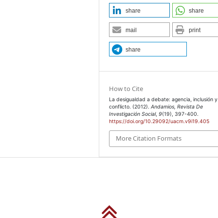
share
share
mail
print
share
How to Cite
La desigualdad a debate: agencia, inclusión y
conflicto. (2012).
Andamios, Revista De
Investigación Social
,
9
(19), 397-400.
https://doi.org/10.29092/uacm.v9i19.405
More Citation Formats