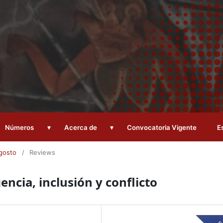
▾
▾
Números
Acerca de
Convocatoria Vigente
E
Agosto
/
Reviews
encia, inclusión y conflicto