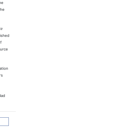
he
the
ir
lished
f
ource
ation
rs
dad