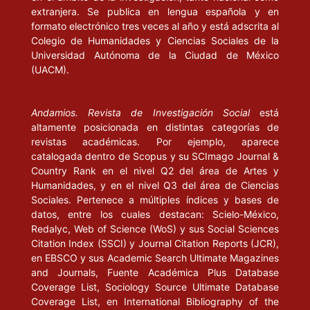
extranjera. Se publica en lengua española y en
Elementos para una reconstrucción, Madrid: Trotta.
formato electrónico tres veces al año y está adscrita al
Colegio de Humanidades y Ciencias Sociales de la
Prieto, S. L. (2001), “Los derechos sociales y el principio de
Universidad Autónoma de la Ciudad de México
igualdad”, en Miguel Carbonell, José Antonio Cruz Parcero,
(UACM).
Rodolfo Vázquez (comps.), Derechos sociales y derechos de las
minorías, México: Porrúa/UNAM.
Andamios. Revista de Investigación Social
está
altamente posicionada en distintas categorías de
Sen, A. (2000), Desarrollo y libertad, México: Planeta.
revistas académicas. Por ejemplo, aparece
catalogada dentro de Scopus y su SCImago Journal &
Vitale, E. (2000), Liberalismo e multiculturalismo. Una sfida per il
Country Rank en el nivel Q2 del área de Artes y
pensiero democratico, Bari: Laterza.
Humanidades, y en el nivel Q3 del área de Ciencias
Sociales. Pertenece a múltiples índices y bases de
Zolo, D. (2001), “Libertad, propiedad e igualdad en la teoría de
datos, entre los cuales destacan: Scielo-México,
los ‘derechos fundamentales’. A propósito de un ensayo de Luigi
Redalyc, Web of Science (WoS) y sus Social Sciences
Ferrajoli”, en Luigi Ferrajoli, Los fundamentos de los derechos
Citation Index (SSCI) y Journal Citation Reports (JCR),
fundamentales, Madrid: Trotta.
en EBSCO y sus Academic Search Ultimate Magazines
and Journals, Fuente Académica Plus Database
__________ (1997), “La ciudadanía en una era poscomunista”, en La
Coverage List, Sociology Source Ultimate Database
Coverage List, en International Bibliography of the
política. Revista de Estudios sobre el Estado y la Sociedad, núm.