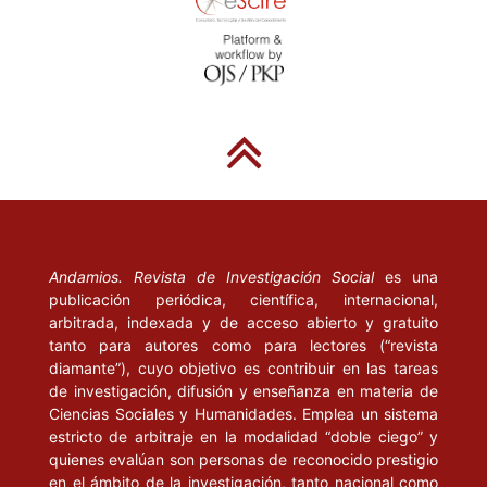
Höffe, O. (2007), Ciudadano económico, ciudadano del Estado,
ciudadano del mundo. Ética política en la era de la globalización,
Buenos Aires: Katz.
Kymlicka, W. (1996), Ciudadanía Multicultural, Barcelona: Paidós.
__________, Norman, W. (1997), “El retorno del ciudadano. Una
revisión de la producción reciente en teoría de la ciudadanía”, en
La política. Revista de Estudios sobre el Estado y la Sociedad,
núm. 3, octubre, Barcelona: Paidós, pp. 5-39.
Andamios. Revista de Investigación Social
es una
publicación periódica, científica, internacional,
Marshall, T. H. (1998), Ciudadanía y clase social, Madrid: Alianza.
arbitrada, indexada y de acceso abierto y gratuito
tanto para autores como para lectores (“revista
Pérez Pérez, G. (2006), Ciudadanía y derechos sociales en el
diamante”), cuyo objetivo es contribuir en las tareas
proceso de integración política de la Unión Europea, México:
de investigación, difusión y enseñanza en materia de
Eón/Universidad Autónoma Metropolitana-Azcapotzalco/Consejo
Ciencias Sociales y Humanidades. Emplea un sistema
estricto de arbitraje en la modalidad “doble ciego” y
Nacional de Ciencia y Tecnología (CONACYT).
quienes evalúan son personas de reconocido prestigio
en el ámbito de la investigación, tanto nacional como
Pisarello, G. (2007), Los derechos sociales y sus garantías.