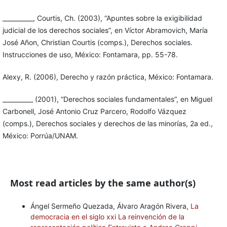
__________, Courtis, Ch. (2003), “Apuntes sobre la exigibilidad
judicial de los derechos sociales”, en Víctor Abramovich, María
José Añon, Christian Courtis (comps.), Derechos sociales.
Instrucciones de uso, México: Fontamara, pp. 55-78.
Alexy, R. (2006), Derecho y razón práctica, México: Fontamara.
__________ (2001), “Derechos sociales fundamentales”, en Miguel
Carbonell, José Antonio Cruz Parcero, Rodolfo Vázquez
(comps.), Derechos sociales y derechos de las minorías, 2a ed.,
México: Porrúa/UNAM.
__________ (1997), Teoría de los derechos fundamentales, Madrid:
Centro de Estudios Constitucionales (CEC).
Most read articles by the same author(s)
Bovero, M. (2002), Una gramática de la democracia. Contra el
gobierno de los peores, Madrid: Trota.
Ángel Sermeño Quezada, Álvaro Aragón Rivera,
La
democracia en el siglo xxi La reinvención de la
Cossío, J. R. (2000), Dogmática constitucional y régimen