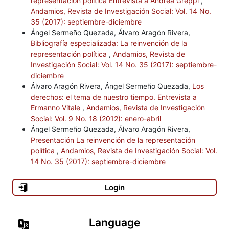
representación política Entrevista a Andrea Greppi
,
Andamios, Revista de Investigación Social: Vol. 14 No.
autoritario, México: Fontamara.
35 (2017): septiembre-diciembre
Ángel Sermeño Quezada, Álvaro Aragón Rivera,
Costa, P. (2005), Cittadinanza, Roma-Bari: Laterza.
Bibliografía especializada: La reinvención de la
representación política
,
Andamios, Revista de
Cortina, A. (2005), Ciudadanos del mundo. Hacia una teoría de la
Investigación Social: Vol. 14 No. 35 (2017): septiembre-
ciudadanía, Madrid: Alianza.
diciembre
Álvaro Aragón Rivera, Ángel Sermeño Quezada,
Los
Cruz Parcero, J. A. (2007), El lenguaje de los derechos. Ensayo
derechos: el tema de nuestro tiempo. Entrevista a
para una teoría estructural de los derechos, Madrid: Trotta.
Ermanno Vitale
,
Andamios, Revista de Investigación
Social: Vol. 9 No. 18 (2012): enero-abril
Dahrendorf, R. (1996), “La naturaleza cambiante de la
Ángel Sermeño Quezada, Álvaro Aragón Rivera,
ciudadanía”, en La política. Revista de Estudios sobre el Estado y
Presentación La reinvención de la representación
política
,
Andamios, Revista de Investigación Social: Vol.
la Sociedad, núm. 3, octubre, Barcelona: Paidós, pp. 139-149.
14 No. 35 (2017): septiembre-diciembre
Dworkin, R. (2009), Los derechos en serio, Barcelona: Ariel.
Login
Ferrajoli, L. (2008), Democracia y garantismo, Madrid: Trotta.
__________ (2006), Garantismo. Una discusión sobre derecho y
Language