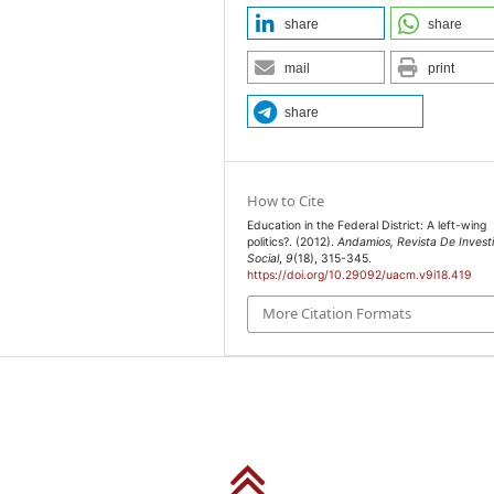
rdinación de
share
share
AM) / Instituto de
mail
print
rrúa, pp. 37-56.
share
Public Polices, Boston:
la educación básica en el
How to Cite
s Sobre la Universidad
Education in the Federal District: A left-wing
politics?. (2012).
Andamios, Revista De Invest
Social
,
9
(18), 315-345.
https://doi.org/10.29092/uacm.v9i18.419
o Económico (OCDE)
More Citation Formats
res de la OCDE, Madrid:
ítica al nuevo federalismo
E.