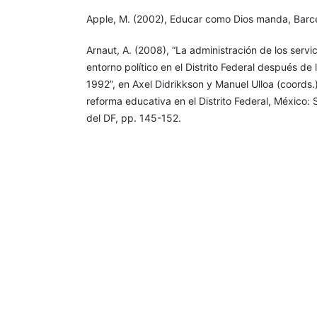
Apple, M. (2002), Educar como Dios manda, Barce
Arnaut, A. (2008), “La administración de los servi
entorno político en el Distrito Federal después de 
1992”, en Axel Didrikkson y Manuel Ulloa (coords.
reforma educativa en el Distrito Federal, México:
del DF, pp. 145-152.
Burke, E. (1984), Textos políticos, México: Fond
(FCE).
Calvo Pontón, B. (2008), “Sugerencias para una 
descentralización”, en Axel Didrikkson y Manuel Ul
Descentralización y reforma educativa en el Distri
Secretaría de Educación del DF, pp. 227-238.
Díaz Cayeros, A. (2000), “Vialidad política de la f
políticas sociales: una perspectiva comparada”, 
Alicia Ziccardi (coords.), Las políticas sociales de 