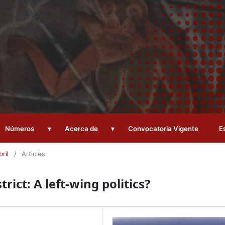
▾
▾
Números
Acerca de
Convocatoria Vigente
E
ril
/
Articles
rict: A left-wing politics?