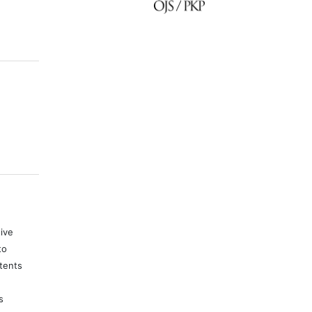
tive
to
tents
s