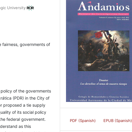
gic University
e fairness, governments of
e policy of the governments
ática (PDR) in the City of
ter proposed a tie supply
ality of its social policy
f the federal government.
PDF (Spanish)
EPUB (Spanish
nderstand as this