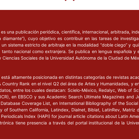
Apuntes teóricos, México:
o Participativo para el
l
es una publicación periódica, científica, internacional, arbitrada, i
elas públicas, México:
a diamante”), cuyo objetivo es contribuir en las tareas de investig
un sistema estricto de arbitraje en la modalidad “doble ciego” y q
n, tanto nacional como extranjera. Se publica en lengua española y 
y Ciencias Sociales de la Universidad Autónoma de la Ciudad de Mé
l
está altamente posicionada en distintas categorías de revistas ac
Country Rank en el nivel Q2 del área de Artes y Humanidades, y en e
2000).
datos, entre los cuales destacan: Scielo-México, Redalyc, Web of Sc
s (JCR), en EBSCO y sus Academic Search Ultimate Magazines and J
Database Coverage List, en International Bibliography of the Social 
 of Southern California, Latindex, Dialnet, Biblat, LatinRev, Matriz 
eriodicals Index (HAPI) for journal article citations about Latin Ame
ctrónica tiene presencia a través del portal institucional de la Un