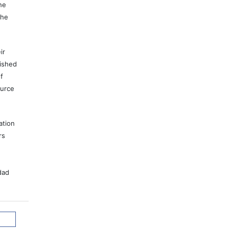
he
the
ir
lished
f
ource
ation
rs
dad