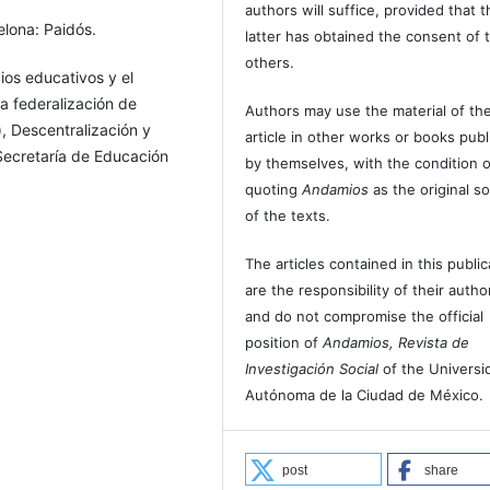
authors will suffice, provided that t
lona: Paidós.
latter has obtained the consent of 
others.
cios educativos y el
la federalización de
Authors may use the material of the
), Descentralización y
article in other works or books pub
 Secretaría de Educación
by themselves, with the condition o
quoting
Andamios
as the original s
of the texts.
o de Cultura Económica
The articles contained in this public
are the responsibility of their autho
propuesta de modelo de
and do not compromise the official
loa (coords.),
position of
Andamios, Revista de
to Federal, México:
Investigación Social
of the Universi
Autónoma de la Ciudad de México.
ocalización de las
en Rolando Cordera y
post
share
México al fin del milenio.