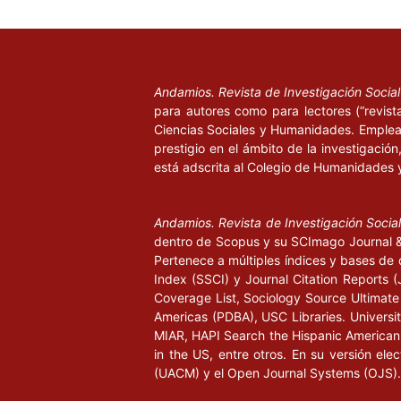
Reveles, F. (2008), Partidos políticos en México. 
Gernika.
Secretaría de Educación del df (2008), Presupuest
Andamios. Revista de Investigación Socia
mantenimiento integral y el equipamiento de escu
para autores como para lectores (“revist
disponible en www.educacion.df.gob.mx.
Ciencias Sociales y Humanidades. Emplea 
prestigio en el ámbito de la investigació
Jurídicas:
está adscrita al Colegio de Humanidades 
Ley de Educación del df (1997).
Andamios. Revista de Investigación Socia
dentro de Scopus y su SCImago Journal & 
Ley de los Derechos de los niños y niñas del df (
Pertenece a múltiples índices y bases de 
Index (SSCI) y Journal Citation Report
Ley Federal de Educación (1973).
Coverage List, Sociology Source Ultimate 
Americas (PDBA), USC Libraries. University
Ley General de Educación (1993).
MIAR, HAPI Search the Hispanic American P
in the US, entre otros. En su versión ele
Gaceta Oficial del DF.
(UACM) y el Open Journal Systems (OJS).