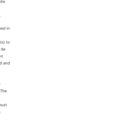
ite
.
hed in
(s) to
 de
en
ed and
e
 The
must
n
e