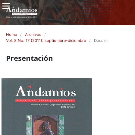
Home
/
Archives
/
Vol. 8 No. 17 (2011): septiembre-diciembre
/
Dossier
Presentación