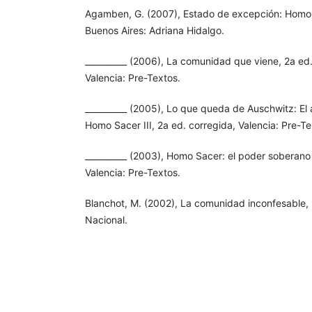
Agamben, G. (2007), Estado de excepción: Homo Sac
Buenos Aires: Adriana Hidalgo.
__________ (2006), La comunidad que viene, 2a ed
Valencia: Pre-Textos.
__________ (2005), Lo que queda de Auschwitz: El a
Homo Sacer III, 2a ed. corregida, Valencia: Pre-Te
__________ (2003), Homo Sacer: el poder soberano y
Valencia: Pre-Textos.
Blanchot, M. (2002), La comunidad inconfesable, 
Nacional.
Cragnolini, M. B. (2002), “La comunidad de Nancy:
de representación y el silencio”, en Jean-Luc Na
enfrentada, Buenos Aires: La Cebra, pp. 59-69.