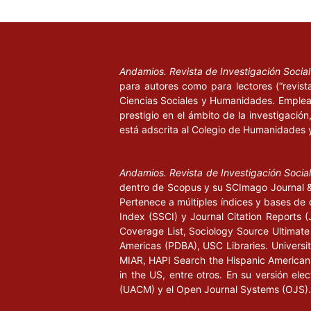
Marchart, O. (2009), El pensamiento político posf
política en Nancy, Lefort, Badiou y Laclau, Bueno
Económica.
Andamios. Revista de Investigación Socia
Nancy, J.-L. (2003), El sentido del mundo, Buenos
para autores como para lectores (“revist
Ciencias Sociales y Humanidades. Emplea 
__________ (2002), La comunidad enfrentada, Buen
prestigio en el ámbito de la investigació
está adscrita al Colegio de Humanidades 
__________ (2000), La comunidad inoperante, Sant
Filosofía-Universidad de Arte y Ciencias Sociales 
Andamios. Revista de Investigación Socia
dentro de Scopus y su SCImago Journal & 
Peretti, C. de (2004), “La otra escritura del ‘corp
Pertenece a múltiples índices y bases de 
Anthropos. Huellas del conocimiento (Jean-Luc N
Index (SSCI) y Journal Citation Report
objeto de un nuevo pensamiento filosófico y políti
Coverage List, Sociology Source Ultimate 
Barcelona: Anthropos, pp. 70-77.
Americas (PDBA), USC Libraries. University
MIAR, HAPI Search the Hispanic American P
in the US, entre otros. En su versión ele
(UACM) y el Open Journal Systems (OJS).