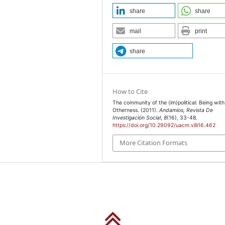
evista con Jean Birnbaum,
share
share
mail
print
co: Siglo XXI.
share
, Madrid: Cátedra.
uenos Aires: Katz.
How to Cite
ón de la vida, Buenos
The community of the (im)political: Being with
Otherness. (2011).
Andamios, Revista De
Investigación Social
,
8
(16), 33-48.
https://doi.org/10.29092/uacm.v8i16.462
e la comunidad, Buenos
More Citation Formats
, Buenos Aires: Nueva
: Giorgio Agamben,