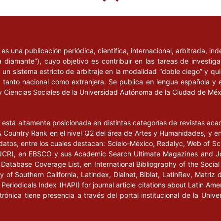
undacional. La diferencia
s Aires: Fondo de Cultura
l
es una publicación periódica, científica, internacional, arbitrada, i
 Aires: La Marca.
a diamante”), cuyo objetivo es contribuir en las tareas de investig
un sistema estricto de arbitraje en la modalidad “doble ciego” y q
os Aires: La Cebra.
n, tanto nacional como extranjera. Se publica en lengua española y 
y Ciencias Sociales de la Universidad Autónoma de la Ciudad de Mé
iago de Chile: Escuela de
(ARCIS).
l
está altamente posicionada en distintas categorías de revistas ac
Country Rank en el nivel Q2 del área de Artes y Humanidades, y en e
us in-mundo’”, en
datos, entre los cuales destacan: Scielo-México, Redalyc, Web of Sc
ancy: El cuerpo como
s (JCR), en EBSCO y sus Academic Search Ultimate Magazines and J
co), año VIII, núm. 205,
Database Coverage List, en International Bibliography of the Social 
 of Southern California, Latindex, Dialnet, Biblat, LatinRev, Matriz 
eriodicals Index (HAPI) for journal article citations about Latin Ame
ctrónica tiene presencia a través del portal institucional de la Un