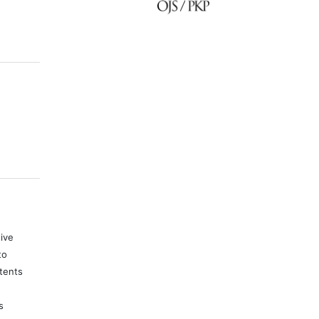
tive
to
tents
s