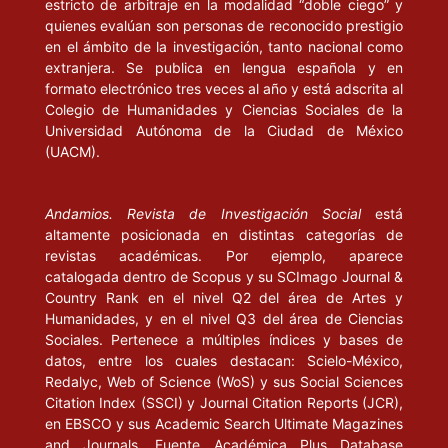
estricto de arbitraje en la modalidad “doble ciego” y
HAIDAR, Julieta (1992), “Las materialidades discursivas: un
quienes evalúan son personas de reconocido prestigio
problema interdisciplinario” en Alfa, vol. 36, pp.139-147. Sao
en el ámbito de la investigación, tanto nacional como
Paulo.
extranjera. Se publica en lengua española y en
formato electrónico tres veces al año y está adscrita al
IBÁÑEZ, J. (1991), El regreso del sujeto. Madrid: Siglo XXI.
Colegio de Humanidades y Ciencias Sociales de la
Universidad Autónoma de la Ciudad de México
_____ (1988), “Las paradojas de la investigación social: una tarea
(UACM).
necesaria e imposible”. Ponencia en el IV Congreso de Teoría y
Metodología de la Ciencia. Gijón, Sociedad Asturiana de
Andamios. Revista de Investigación Social
está
Sociología.
altamente posicionada en distintas categorías de
revistas académicas. Por ejemplo, aparece
JACOBS, Heidi Hayes (1989), “The growing Need for
catalogada dentro de Scopus y su SCImago Journal &
Interdisciplinary Currículo Content” en H. H. Jacobs (ed.),
Country Rank en el nivel Q2 del área de Artes y
Interdisciplinary Currículo. Design and Implmentation. Alexandria:
Humanidades, y en el nivel Q3 del área de Ciencias
Asociation for Supervisión.
Sociales. Pertenece a múltiples índices y bases de
datos, entre los cuales destacan: Scielo-México,
JOHANSEM, B. O. (1997), Introducción a la teoría general de
Redalyc, Web of Science (WoS) y sus Social Sciences
sistemas. México: Noriega editores.
Citation Index (SSCI) y Journal Citation Reports (JCR),
en EBSCO y sus Academic Search Ultimate Magazines
and Journals, Fuente Académica Plus Database
LATORRE ESTRADA, E. (1996), Teoría general de sistemas.