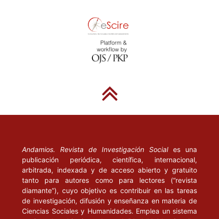
FOLLARI, Roberto A. (1992), Modernidad y posmodernidad: una
óptica desde América Latina. Buenos Aires: Aique.
_____ (2001), “Estudios culturales, transdisciplinariedad.
¿Hegemonismo en las ciencias sociales latinoamericanas?” en
Utopía y Praxis Latinoamericana, vol. 6, núm. 14, septiembre de
2001, pp. 40-43.
GRANGER, G., et al. (1970), Estructuralismo y epistemología.
Buenos Aires: Nueva Visión.
GELL-MANN, Murray (1995), El quark y el jaguar. Barcelona:
Tusquets.
Andamios. Revista de Investigación Social
es una
publicación periódica, científica, internacional,
GUSDORF, George (1983), “Pasado, presente y futuro de la
arbitrada, indexada y de acceso abierto y gratuito
investigación interdisciplinaria” en Leo Apostel et al.,
tanto para autores como para lectores (“revista
Interdisciplinariedad y ciencias humanas. Madrid:
diamante”), cuyo objetivo es contribuir en las tareas
de investigación, difusión y enseñanza en materia de
Tecnos/UNESCO.
Ciencias Sociales y Humanidades. Emplea un sistema