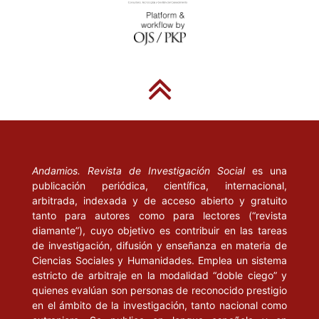
Jones (ed.), Virtual culture. Identity and communication in
cybersociety. London: SAGE.
FEYNMAN, Richard (1995), Six easy pieces. Cambridge: Perseus
Books.
GIDDENS, Anthony (2002). “An interview with Anthony Giddens”
en Sociology. [Consulta: 6 de febrero, 2002].
HARVEY, David (1998), La condición de la posmodernidad.
Investigación sobre los orígenes del cambio social. Buenos Aires:
Andamios. Revista de Investigación Social
es una
Amorrourtu.
publicación periódica, científica, internacional,
arbitrada, indexada y de acceso abierto y gratuito
_____ (1993), “From space to place and back again: reflectiones
tanto para autores como para lectores (“revista
diamante”), cuyo objetivo es contribuir en las tareas
on the condition of postmodernity” en J. Bird, B. Curtis, T.
de investigación, difusión y enseñanza en materia de
Putman, G.
Ciencias Sociales y Humanidades. Emplea un sistema
estricto de arbitraje en la modalidad “doble ciego” y
Robertson, y L. Tickner (eds.), Maping the Futures. Local
quienes evalúan son personas de reconocido prestigio
Cultures, Global Change. London: Routledge.
en el ámbito de la investigación, tanto nacional como