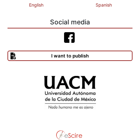
English
Spanish
XXI.
CURRY, Michel (2002), “Discursive displacement and the seminal
Social media
ambiguity of space an place” en Leah Lievrouw y Sonia
Livingstone (eds.), Hanbook of new Media: Social Shaping and
Consecuences of ICT´s. London: SAGE.
I want to publish
DAWKINS, Richard (1993), El gen egoísta. Las bases biológicas
de nuestra conducta. Barcelona: Salvat.
DEBRAY, Regis (1996), El arcaísmo postmoderno. Buenos Aires:
Manantial.
DENNETT, Daniel (1989), Hacia una teoría cognitiva de la
conciencia. México: Universidad Nacional Autónoma de México
(Cuadernos de Crítica, 46).
FERNBACK, Jan (1997), “The individual within the collective:
virtual ideology and the realization of collectiva principles” en S.