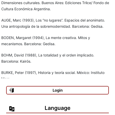
Dimensiones culturales. Buenos Aires: Ediciones Trilce/ Fondo de
Cultura Económica Argentina.
AUGE, Marc (1993), Los “no lugares”. Espacios del anonimato.
Una antropología de la sobremodernidad. Barcelona: Gedisa.
BODEN, Margaret (1994), La mente creativa. Mitos y
mecanismos. Barcelona: Gedisa.
BOHM, David (1988), La totalidad y el orden implicado.
Barcelona: Kairós.
BURKE, Peter (1997), Historia y teoría social. México: Instituto
Mora.
Login
CAPRA, Fritjof (1996), La trama de la vida. Una nueva
perspectiva de los sistemas vivos. Barcelona: Anagrama.
Language
CASTELLS, Manuel (1999), La era de la información. Economía,
sociedad y cultura. Volumen I, La sociedad red. México, Siglo