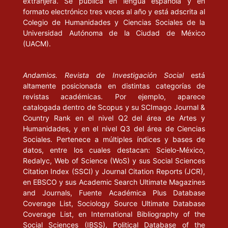
extranjera. Se publica en lengua española y en
HEISSENBERG, Werner (1998), “El debate entre Platón y
formato electrónico tres veces al año y está adscrita al
Demócrito” en Ken Wilber, Cuestiones cuánticas. Escritos místicos
Colegio de Humanidades y Ciencias Sociales de la
de los físicos más famosos del mundo, 5ª ed. Barcelona, Kairós.
Universidad Autónoma de la Ciudad de México
(UACM).
HOWARD, Philip (2004), “Embedded media: who we know, what
we know, and society on line” en P. Howard y S. Jones (eds.),
Andamios. Revista de Investigación Social
está
Society on Line. The Internet in Context. USA: SAGE.
altamente posicionada en distintas categorías de
revistas académicas. Por ejemplo, aparece
HUYSEEN, Andreas (2002), En busca del futuro perdido. Cultura
catalogada dentro de Scopus y su SCImago Journal &
y memoria en tiempos de la globalización. México: Fondo de
Country Rank en el nivel Q2 del área de Artes y
Cultura Económica/ Instituto Goethe.
Humanidades, y en el nivel Q3 del área de Ciencias
Sociales. Pertenece a múltiples índices y bases de
JENSEN, Klaus B. (2001), “Modelos comunicantes: la importancia
datos, entre los cuales destacan: Scielo-México,
de los modelos para la investigación sobre los mundos de la
Redalyc, Web of Science (WoS) y sus Social Sciences
Citation Index (SSCI) y Journal Citation Reports (JCR),
internet” en Comunicación y Sociedad, núm. 40. México:
en EBSCO y sus Academic Search Ultimate Magazines
Universidad de Guadalajara.
and Journals, Fuente Académica Plus Database
Coverage List, Sociology Source Ultimate Database
_____ (1995), The Social Semiotics of Mass Communication.
Coverage List, en International Bibliography of the
London: SAGE.
Social Sciences (IBSS), Political Database of the