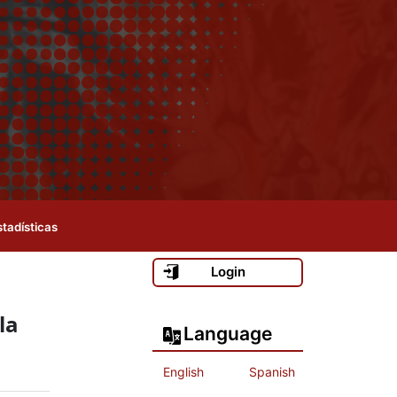
stadísticas
Login
la
Language
English
Spanish