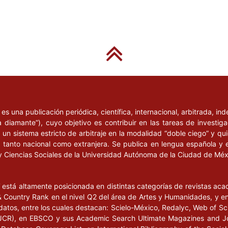
l
es una publicación periódica, científica, internacional, arbitrada, i
a diamante”), cuyo objetivo es contribuir en las tareas de investig
un sistema estricto de arbitraje en la modalidad “doble ciego” y q
n, tanto nacional como extranjera. Se publica en lengua española y 
y Ciencias Sociales de la Universidad Autónoma de la Ciudad de Mé
l
está altamente posicionada en distintas categorías de revistas ac
Country Rank en el nivel Q2 del área de Artes y Humanidades, y en e
datos, entre los cuales destacan: Scielo-México, Redalyc, Web of Sc
s (JCR), en EBSCO y sus Academic Search Ultimate Magazines and J