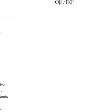
-
tive
to
tents
s