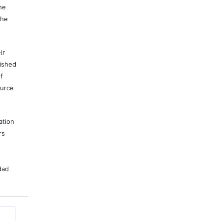
he
the
ir
lished
f
ource
ation
rs
dad