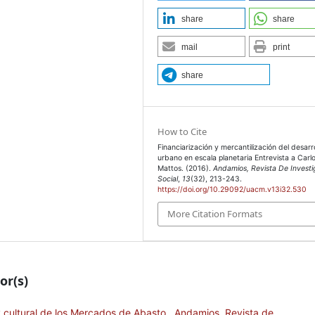
share
share
mail
print
share
How to Cite
Financiarización y mercantilización del desarro
urbano en escala planetaria Entrevista a Carl
Mattos. (2016).
Andamios, Revista De Investi
Social
,
13
(32), 213-243.
https://doi.org/10.29092/uacm.v13i32.530
More Citation Formats
or(s)
 cultural de los Mercados de Abasto
,
Andamios, Revista de