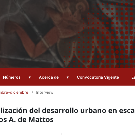
▾
▾
Números
Acerca de
Convocatoria Vigente
E
embre-diciembre
/
Interview
lización del desarrollo urbano en esca
los A. de Mattos