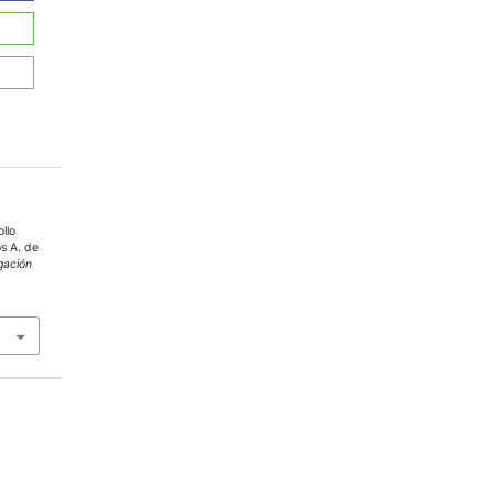
llo
os A. de
gación