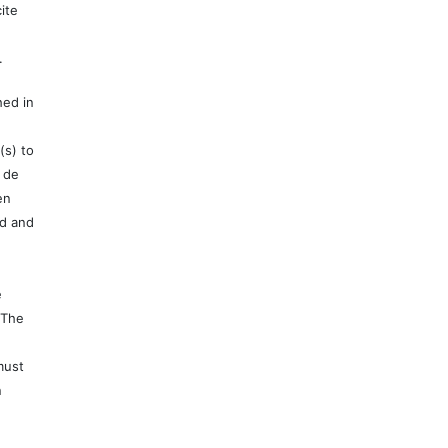
ite
.
hed in
(s) to
 de
en
ed and
e
 The
must
n
e