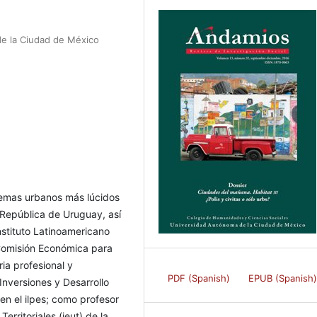
de la Ciudad de México
temas urbanos más lúcidos
 República de Uruguay, así
nstituto Latinoamericano
 Comisión Económica para
ria profesional y
PDF (Spanish)
EPUB (Spanish
Inversiones y Desarrollo
en el ilpes; como profesor
erritoriales (ieut) de la