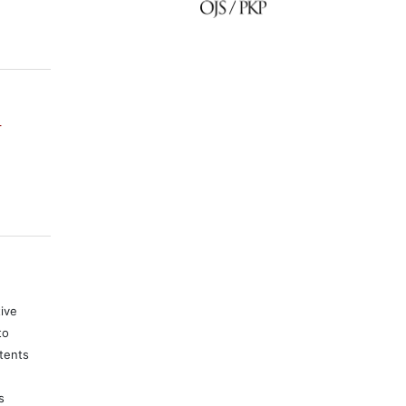
-
tive
to
tents
s