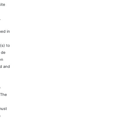
ite
.
hed in
(s) to
 de
en
ed and
e
 The
must
n
e