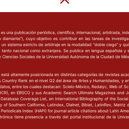
l
es una publicación periódica, científica, internacional, arbitrada, i
a diamante”), cuyo objetivo es contribuir en las tareas de investig
un sistema estricto de arbitraje en la modalidad “doble ciego” y q
n, tanto nacional como extranjera. Se publica en lengua española y 
y Ciencias Sociales de la Universidad Autónoma de la Ciudad de Mé
l
está altamente posicionada en distintas categorías de revistas ac
Country Rank en el nivel Q2 del área de Artes y Humanidades, y en e
datos, entre los cuales destacan: Scielo-México, Redalyc, Web of Sc
s (JCR), en EBSCO y sus Academic Search Ultimate Magazines and J
Database Coverage List, en International Bibliography of the Social 
 of Southern California, Latindex, Dialnet, Biblat, LatinRev, Matriz 
eriodicals Index (HAPI) for journal article citations about Latin Ame
ctrónica tiene presencia a través del portal institucional de la Un