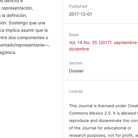
s déficits e
Published
 representación
,
2017-12-01
a definición,
ción. Sostengo que una
a implica asumir que la
Issue
entre dos componentes o
Vol. 14 No. 35 (2017): septiembre
esentado/representante—,
diciembre
agónica.
Section
Dossier
License
This Journal is licensed under Crea
Commons Mexico 2.5. It is allowed 
reproduce and disseminate the con
of the Journal for educational or
research purposes, not for profit, a