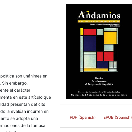
política son unánimes en
n. Sin embargo,
nte el carácter
umenta en este artículo que
idad presentan déficits
do la evalúan incurren en
PDF (Spanish)
EPUB (Spanish
umento se adopta una
formaciones de la famosa