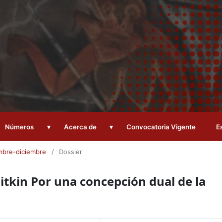
▾
▾
Números
Acerca de
Convocatoria Vigente
E
embre-diciembre
/
Dossier
Pitkin Por una concepción dual de la