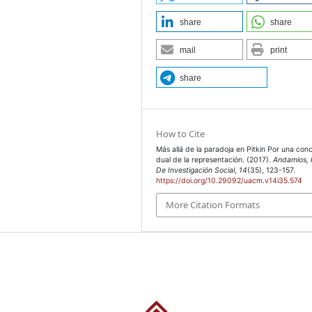
share
share
mail
print
share
How to Cite
Más allá de la paradoja en Pitkin Por una con
dual de la representación. (2017).
Andamios, 
De Investigación Social
,
14
(35), 123-157.
https://doi.org/10.29092/uacm.v14i35.574
More Citation Formats