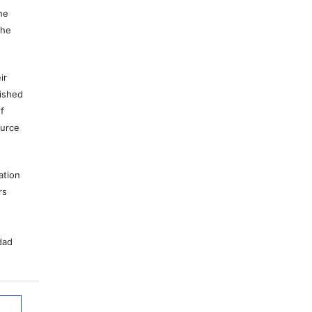
he
the
ir
lished
f
ource
ation
rs
dad