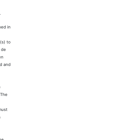
.
hed in
(s) to
 de
en
ed and
e
 The
must
n
e
he