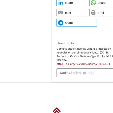
share
share
mail
print
share
How to Cite
Comunidades indígenas urbanas: disputas y
negociación por el reconocimiento. (2018).
Andamios, Revista De Investigación Social
,
15
113-134.
https://doi.org/10.29092/uacm.v15i36.604
More Citation Formats