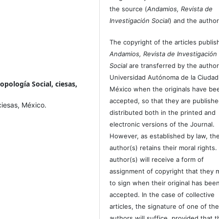
the source (
Andamios, Revista de
Investigación Social
) and the author
The copyright of the articles publis
Andamios, Revista de Investigación
Social
are transferred by the author
Universidad Autónoma de la Ciudad
pología Social, ciesas,
México when the originals have be
accepted, so that they are publish
ciesas, México.
distributed both in the printed and
electronic versions of the Journal.
However, as established by law, th
author(s) retains their moral rights.
author(s) will receive a form of
assignment of copyright that they 
to sign when their original has bee
accepted. In the case of collective
articles, the signature of one of th
authors will suffice, provided that t