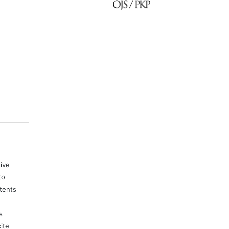
tive
to
tents
s
ite