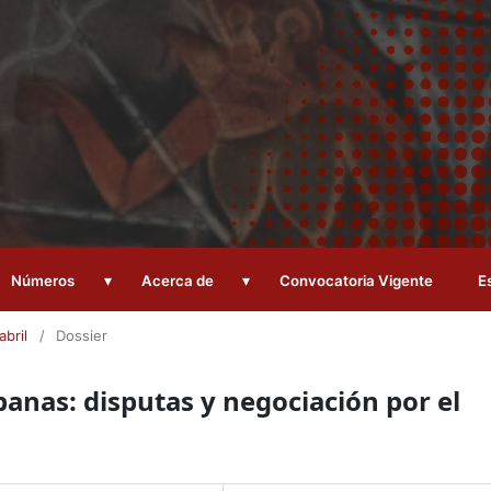
▾
▾
Números
Acerca de
Convocatoria Vigente
E
abril
/
Dossier
nas: disputas y negociación por el