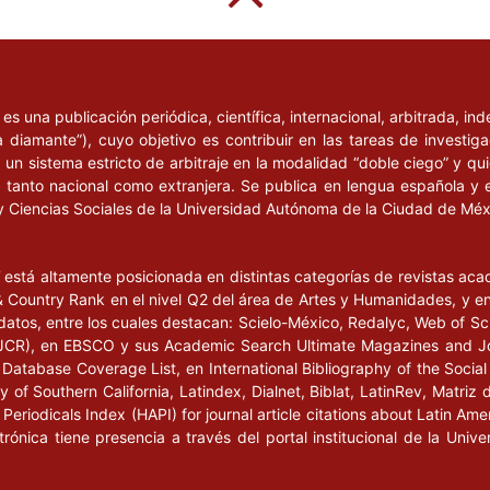
l
es una publicación periódica, científica, internacional, arbitrada, i
a diamante”), cuyo objetivo es contribuir en las tareas de investig
un sistema estricto de arbitraje en la modalidad “doble ciego” y q
n, tanto nacional como extranjera. Se publica en lengua española y 
y Ciencias Sociales de la Universidad Autónoma de la Ciudad de Mé
l
está altamente posicionada en distintas categorías de revistas ac
Country Rank en el nivel Q2 del área de Artes y Humanidades, y en e
datos, entre los cuales destacan: Scielo-México, Redalyc, Web of Sc
s (JCR), en EBSCO y sus Academic Search Ultimate Magazines and J
Database Coverage List, en International Bibliography of the Social 
 of Southern California, Latindex, Dialnet, Biblat, LatinRev, Matriz 
eriodicals Index (HAPI) for journal article citations about Latin Ame
ctrónica tiene presencia a través del portal institucional de la Un