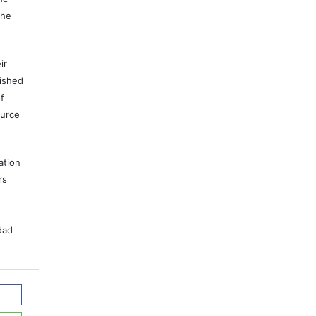
the
ir
lished
f
ource
ation
rs
dad