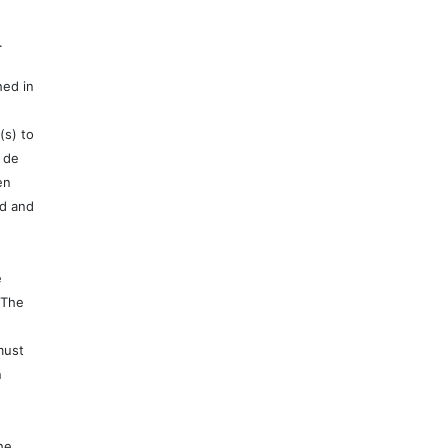
.
hed in
(s) to
 de
en
ed and
e
 The
must
n
e
he