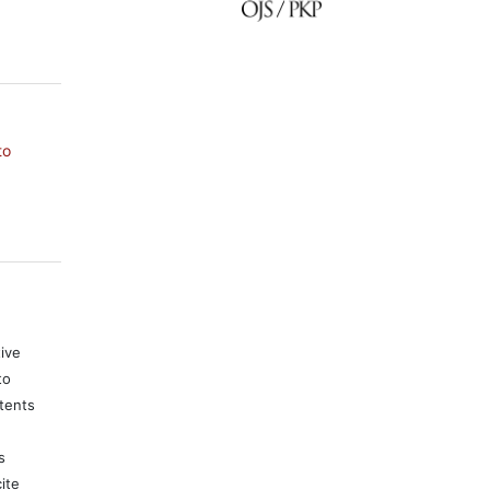
to
tive
to
tents
s
ite