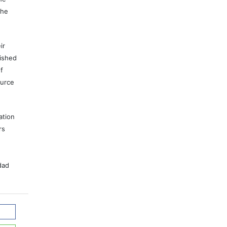
the
ir
lished
f
ource
ation
rs
dad