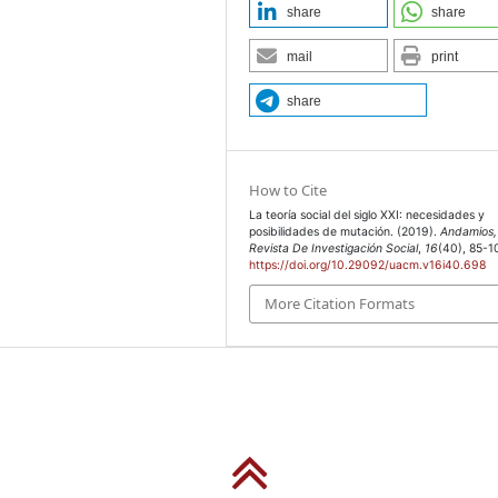
share
share
mail
print
share
How to Cite
La teoría social del siglo XXI: necesidades y
posibilidades de mutación. (2019).
Andamios,
Revista De Investigación Social
,
16
(40), 85-1
https://doi.org/10.29092/uacm.v16i40.698
More Citation Formats