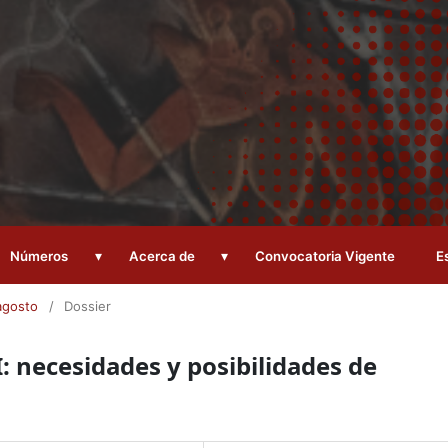
▾
▾
Números
Acerca de
Convocatoria Vigente
E
agosto
/
Dossier
XI: necesidades y posibilidades de