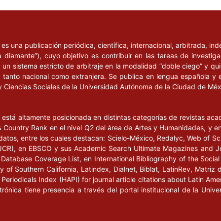
l
es una publicación periódica, científica, internacional, arbitrada, i
a diamante”), cuyo objetivo es contribuir en las tareas de investig
un sistema estricto de arbitraje en la modalidad “doble ciego” y q
n, tanto nacional como extranjera. Se publica en lengua española y 
y Ciencias Sociales de la Universidad Autónoma de la Ciudad de Mé
l
está altamente posicionada en distintas categorías de revistas ac
Country Rank en el nivel Q2 del área de Artes y Humanidades, y en e
datos, entre los cuales destacan: Scielo-México, Redalyc, Web of Sc
s (JCR), en EBSCO y sus Academic Search Ultimate Magazines and J
Database Coverage List, en International Bibliography of the Social 
 of Southern California, Latindex, Dialnet, Biblat, LatinRev, Matriz 
eriodicals Index (HAPI) for journal article citations about Latin Ame
ctrónica tiene presencia a través del portal institucional de la Un