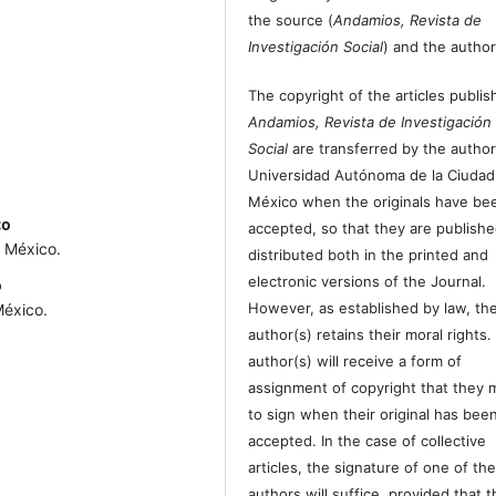
the source (
Andamios, Revista de
Investigación Social
) and the author
The copyright of the articles publis
Andamios, Revista de Investigación
Social
are transferred by the author
Universidad Autónoma de la Ciudad
México when the originals have be
co
accepted, so that they are publish
 México.
distributed both in the printed and
electronic versions of the Journal.
o
However, as established by law, th
México.
author(s) retains their moral rights.
author(s) will receive a form of
assignment of copyright that they 
to sign when their original has bee
accepted. In the case of collective
articles, the signature of one of th
authors will suffice, provided that t