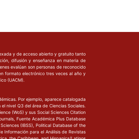
ndexada y de acceso abierto y gratuito tanto
ación, difusión y enseñanza en materia de
uienes evalúan son personas de reconocido
en formato electrónico tres veces al año y
xico (UACM).
adémicas. Por ejemplo, aparece catalogada
l nivel Q3 del área de Ciencias Sociales.
ience (WoS) y sus Social Sciences Citation
ournals, Fuente Académica Plus Database
Sciences (IBSS), Political Database of the
de Información para el Análisis de Revistas
rica, the Caribbean, and Hispanics/Latinos