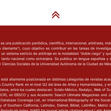
l
es una publicación periódica, científica, internacional, arbitrada, i
a diamante”), cuyo objetivo es contribuir en las tareas de investig
un sistema estricto de arbitraje en la modalidad “doble ciego” y q
n, tanto nacional como extranjera. Se publica en lengua española y 
y Ciencias Sociales de la Universidad Autónoma de la Ciudad de Mé
l
está altamente posicionada en distintas categorías de revistas ac
Country Rank en el nivel Q2 del área de Artes y Humanidades, y en e
datos, entre los cuales destacan: Scielo-México, Redalyc, Web of Sc
s (JCR), en EBSCO y sus Academic Search Ultimate Magazines and J
Database Coverage List, en International Bibliography of the Social 
 of Southern California, Latindex, Dialnet, Biblat, LatinRev, Matriz 
eriodicals Index (HAPI) for journal article citations about Latin Ame