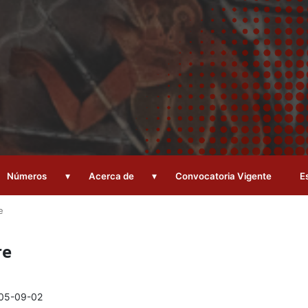
▾
▾
Números
Acerca de
Convocatoria Vigente
E
e
re
05-09-02