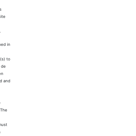
s
ite
.
hed in
(s) to
 de
en
ed and
e
 The
must
n