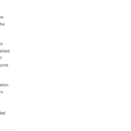
e
he
the
ir
lished
f
ource
ation
rs
dad