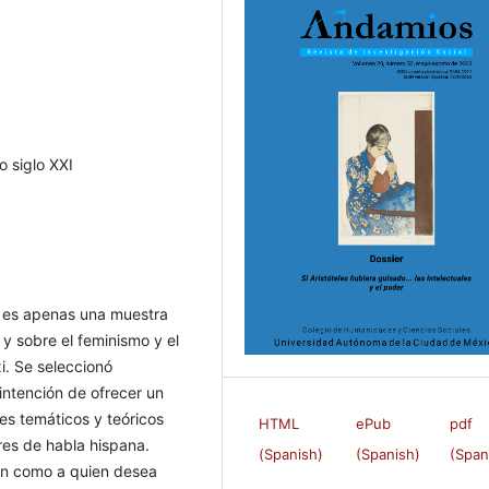
o siglo XXI
a; es apenas una muestra
y sobre el feminismo y el
i. Se seleccionó
intención de ofrecer un
s temáticos y teóricos
HTML
ePub
pdf
ores de habla hispana.
(Spanish)
(Spanish)
(Span
ión como a quien desea