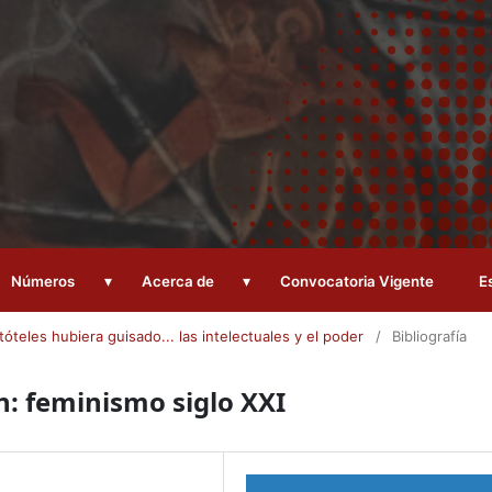
▾
▾
Números
Acerca de
Convocatoria Vigente
E
tóteles hubiera guisado... las intelectuales y el poder
/
Bibliografía
en: feminismo siglo XXI