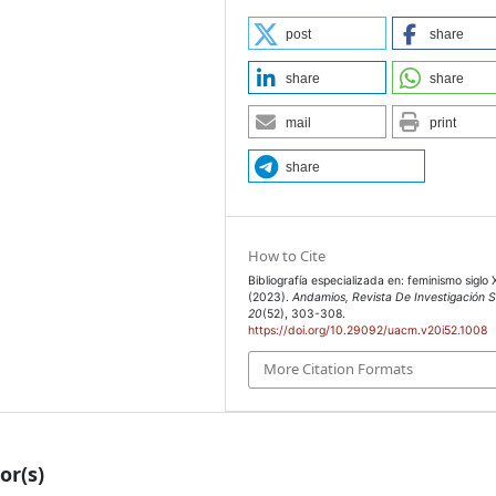
post
share
share
share
mail
print
share
How to Cite
Bibliografía especializada en: feminismo siglo 
(2023).
Andamios, Revista De Investigación S
20
(52), 303-308.
https://doi.org/10.29092/uacm.v20i52.1008
More Citation Formats
or(s)