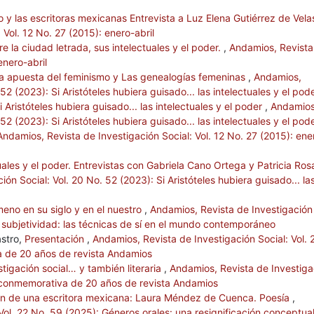
rio y las escritoras mexicanas Entrevista a Luz Elena Gutiérrez de Vel
 Vol. 12 No. 27 (2015): enero-abril
re la ciudad letrada, sus intelectuales y el poder.
,
Andamios, Revista
enero-abril
a apuesta del feminismo y Las genealogías femeninas
,
Andamios,
52 (2023): Si Aristóteles hubiera guisado... las intelectuales y el pod
 Aristóteles hubiera guisado... las intelectuales y el poder
,
Andamios
52 (2023): Si Aristóteles hubiera guisado... las intelectuales y el pod
Andamios, Revista de Investigación Social: Vol. 12 No. 27 (2015): ene
uales y el poder. Entrevistas con Gabriela Cano Ortega y Patricia Ros
ón Social: Vol. 20 No. 52 (2023): Si Aristóteles hubiera guisado... la
eno en su siglo y en el nuestro
,
Andamios, Revista de Investigación
la subjetividad: las técnicas de sí en el mundo contemporáneo
stro,
Presentación
,
Andamios, Revista de Investigación Social: Vol. 
a de 20 años de revista Andamios
tigación social… y también literaria
,
Andamios, Revista de Investiga
ón conmemorativa de 20 años de revista Andamios
ión de una escritora mexicana: Laura Méndez de Cuenca. Poesía
,
Vol. 22 No. 59 (2025): Géneros orales: una resignificación conceptua