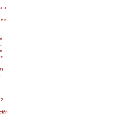
asco
 de
er
,
er
ro-
as
s
22
ción
l