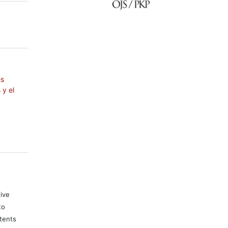
es
 y el
tive
to
tents