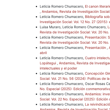
Leticia Romero Chumacero,
El canon litera
,
Andamios, Revista de Investigación Social:
Leticia Romero Chumacero,
Bibliografía sob
Investigación Social: Vol. 12 No. 27 (2015): 
Luisa Muraro, Leticia Romero Chumacero,
L
Revista de Investigación Social: Vol. 20 No. 
Leticia Romero Chumacero,
Presentación: Si
Revista de Investigación Social: Vol. 20 No. 
Leticia Romero Chumacero,
Presentación
,
abril
Leticia Romero Chumacero,
Cuatro intelect
Lopátegui
,
Andamios, Revista de Investigaci
intelectuales y el poder
Leticia Romero Chumacero,
Concepción Gim
Social: Vol. 21 No. 56 (2024): Políticas de 
Leticia Romero Chumacero, Oscar Rosas Ca
No. Especial (2025): Edición conmemorativ
Leticia Romero Chumacero,
Andamios: inves
Social: Vol. 22 No. Especial (2025): Edici
Leticia Romero Chumacero,
La reivindicac
Andamios, Revista de Investigación Social: 