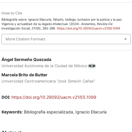
How to Cite
Bibliografía sobre: Ignacio Ellacuría, filósofo, teólogo, luchador por la justicia y la paz.
Vigencia y actualidad de su legado intelectual. (2024).
Andamios, Revista De
Investigación Social
,
21
(55), 283-289.
https://doi.org/10.29092/uacm.v21i55.1099
More Citation Formats
Ángel Sermeño Quezada
Universidad Autónoma de la Ciudad de México
Marcela Brito de Butter
Universidad Centroamericana “José Simeón Cañas”
DOI:
https://doi.org/10.29092/uacm.v21i55.1099
Keywords:
Bibliografía especializada, Ignacio Ellacuría