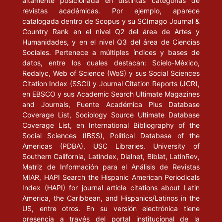
altamente posicionada en distintas categorías de
revistas académicas. Por ejemplo, aparece
catalogada dentro de Scopus y su SCImago Journal &
Country Rank en el nivel Q2 del área de Artes y
Humanidades, y en el nivel Q3 del área de Ciencias
Sociales. Pertenece a múltiples índices y bases de
datos, entre los cuales destacan: Scielo-México,
Redalyc, Web of Science (WoS) y sus Social Sciences
Citation Index (SSCI) y Journal Citation Reports (JCR),
en EBSCO y sus Academic Search Ultimate Magazines
and Journals, Fuente Académica Plus Database
Coverage List, Sociology Source Ultimate Database
Coverage List, en International Bibliography of the
Social Sciences (IBSS), Political Database of the
Americas (PDBA), USC Libraries. University of
Southern California, Latindex, Dialnet, Biblat, LatinRev,
Matriz de Información para el Análisis de Revistas
MIAR, HAPI Search the Hispanic American Periodicals
Index (HAPI) for journal article citations about Latin
America, the Caribbean, and Hispanics/Latinos in the
US, entre otros. En su versión electrónica tiene
presencia a través del portal institucional de la