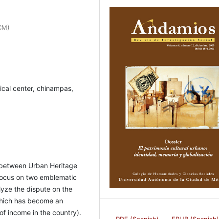
ACM)
rical center, chinampas,
ip between Urban Heritage
 focus on two emblematic
lyze the dispute on the
, which has become an
 of income in the country).
PDF (Spanish)
EPUB (Spanish