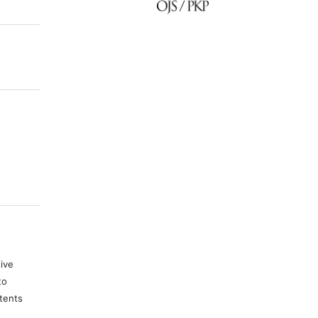
tive
to
tents