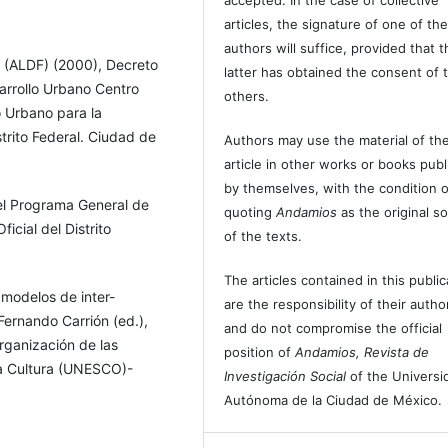
articles, the signature of one of th
authors will suffice, provided that t
ALDF) (2000), Decreto
latter has obtained the consent of 
arrollo Urbano Centro
others.
o Urbano para la
trito Federal. Ciudad de
Authors may use the material of the
article in other works or books pub
by themselves, with the condition o
 el Programa General de
quoting
Andamios
as the original s
icial del Distrito
of the texts.
The articles contained in this public
 modelos de inter-
are the responsibility of their autho
Fernando Carrión (ed.),
and do not compromise the official
Organización de las
position of
Andamios, Revista de
la Cultura (UNESCO)-
Investigación Social
of the Universi
erio de Cultura y
Autónoma de la Ciudad de México.
na de Ciencias Sociales