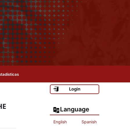
stadísticas
Login
HE
Language
English
Spanish