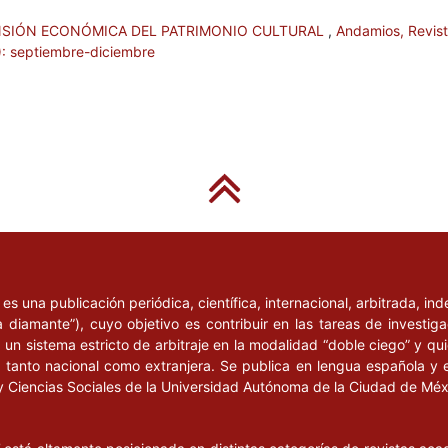
mica urbana, fuerzas en
NSIÓN ECONÓMICA DEL PATRIMONIO CULTURAL
,
Andamios, Revis
orial y conservación
0): septiembre-diciembre
, un proceso de gestión
Xochimilco.
rnacional: ganadores y
ismo, identidades y
blos.
D DE MÉXICO (FCH)
Centro Histórico. Ciudad
l
es una publicación periódica, científica, internacional, arbitrada, i
a diamante”), cuyo objetivo es contribuir en las tareas de investig
RE LA CIUDAD DE
un sistema estricto de arbitraje en la modalidad “doble ciego” y q
y, bases para un
n, tanto nacional como extranjera. Se publica en lengua española y 
deral (GDF).
y Ciencias Sociales de la Universidad Autónoma de la Ciudad de Mé
ITO FEDERAL (GDF),
 México: GDF-Cementos