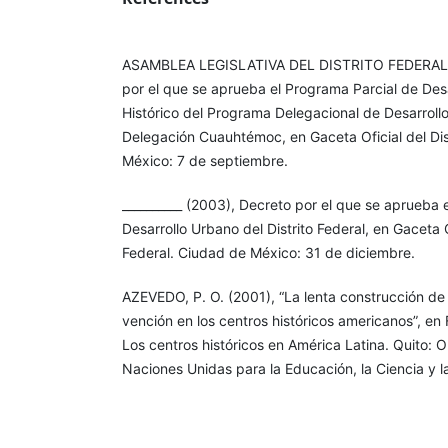
ASAMBLEA LEGISLATIVA DEL DISTRITO FEDERAL (
por el que se aprueba el Programa Parcial de Des
Histórico del Programa Delegacional de Desarroll
Delegación Cuauhtémoc, en Gaceta Oficial del Dis
México: 7 de septiembre.
__________ (2003), Decreto por el que se aprueba
Desarrollo Urbano del Distrito Federal, en Gaceta Of
Federal. Ciudad de México: 31 de diciembre.
AZEVEDO, P. O. (2001), “La lenta construcción de
vención en los centros históricos americanos”, en 
Los centros históricos en América Latina. Quito: 
Naciones Unidas para la Educación, la Ciencia y 
Banco Interamericano de De- sarrollo (BID)-Minist
Comunicación de Francia- Facultad Latinoamerica
(FLACSO) sede Ecuador.