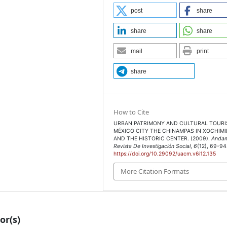
post
share
cción del patrimonio
share
share
mail
print
), Turismo, identidades
politana (UAM)
share
 Gustavo Gili.
How to Cite
 turismo: el caso del
URBAN PATRIMONY AND CULTURAL TOURI
MÉXICO CITY THE CHINAMPAS IN XOCHIM
trimonio cultural a la
AND THE HISTORIC CENTER. (2009).
Andam
LLE, M. (2006), La
Revista De Investigación Social
,
6
(12), 69-94
https://doi.org/10.29092/uacm.v6i12.135
 Ariel.
More Citation Formats
rica Latina, riqueza
 vivienda en Buenos Aires,
anismo. México:
, inédito.
or(s)