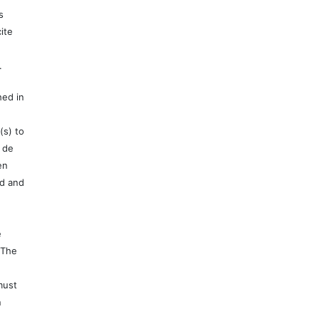
s
ite
.
hed in
(s) to
 de
en
ed and
e
 The
must
n