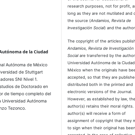
research purposes, not for profit, a
long as they are not mutilated and c
the source (
Andamios, Revista de
Investigación Social
) and the author
The copyright of the articles publis
Andamios, Revista de Investigación
 Autónoma de la Ciudad
Social
are transferred by the author
Universidad Autónoma de la Ciudad
nal Autónoma de México
México when the originals have be
iversidad de Stuttgart
accepted, so that they are publish
adores SNI Nivel 1.
distributed both in the printed and
estudios de Doctorado en
electronic versions of the Journal.
or de tiempo completo del
However, as established by law, th
a Universidad Autónoma
author(s) retains their moral rights.
enzo Tezonco.
author(s) will receive a form of
assignment of copyright that they 
to sign when their original has bee
accepted. In the case of collective