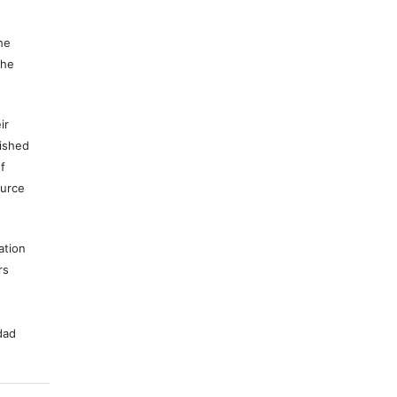
e
he
the
ir
lished
f
ource
ation
rs
dad