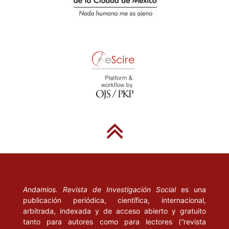
LINZ, J. (1964), “An Authoritarian Regime. Spain”, en E. Allardt y
Y. Littunen (coordinadores), Cleavages, Ideologies and Party
Systems. Helsinki: The Academic Bookstore, pp. 291-341.
LIPSET, S. M. (1969), Politics and the Social Sciences. Nueva
York: Oxford University Press.
PASQUINO, G. (2005), “La teoría dei sistema di partito”, en
Gianfranco Pasquino (coordinador), La scienza politica di
Giovanni Sartori. Bologna: Il Mulino, pp. 171-211.
ROKKAN, S. (1975), “I voti contano, le risorse decidono”, en
Rivista Italiana di Scienza Politica, vol. v, pp. 167-176.
ROTH, G. (1971), Socialdemocratici nella Germania imperiale.
Bologna: Il Mulino.
Andamios. Revista de Investigación Social
es una
SARTORI, G. (1976), Parties and party systems. A framework for
publicación periódica, científica, internacional,
arbitrada, indexada y de acceso abierto y gratuito
analysis. Cambridge: Cambridge University Press.
tanto para autores como para lectores (“revista