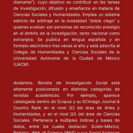
diamante”), cuyo objetivo es contribuir en las tareas
SCHMITTER, P. (1983), “Intermediazione degli interessi e
de investigación, difusión y enseñanza en materia de
governabilità nei regimi contemporanei dell’Europa occidentale e
Ciencias Sociales y Humanidades. Emplea un sistema
del America del Nord”, en S. Berger (coordinador),
estricto de arbitraje en la modalidad “doble ciego” y
L’organizazione degli interessi nell Europa occidentale. Bologna: Il
quienes evalúan son personas de reconocido prestigio
Mulino, pp. 415- 476.
en el ámbito de la investigación, tanto nacional como
extranjera. Se publica en lengua española y en
SKILLING, G. y Griffts F. (1971), Interest Groups in Soviet Politics.
formato electrónico tres veces al año y está adscrita al
Princenton: Princenton University Press.
Colegio de Humanidades y Ciencias Sociales de la
Universidad Autónoma de la Ciudad de México
(UACM).
Andamios. Revista de Investigación Social
está
altamente posicionada en distintas categorías de
revistas académicas. Por ejemplo, aparece
catalogada dentro de Scopus y su SCImago Journal &
Country Rank en el nivel Q2 del área de Artes y
Humanidades, y en el nivel Q3 del área de Ciencias
Sociales. Pertenece a múltiples índices y bases de
datos, entre los cuales destacan: Scielo-México,
Redalyc, Web of Science (WoS) y sus Social Sciences