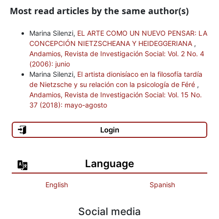
Wassily Kandinsky. Maler, Graphiker. Sitio disponible en http://
Most read articles by the same author(s)
www.dhm.de/lemo/html/biografien/KandinskyWassily/
Marina Silenzi,
EL ARTE COMO UN NUEVO PENSAR: LA
Orazio Centaro’s Art Images on the Web. Sitio disponible en
CONCEPCIÓN NIETZSCHEANA Y HEIDEGGERIANA
,
http:// www.ocaiw.com/catalog
Andamios, Revista de Investigación Social: Vol. 2 No. 4
(2006): junio
Ciudad de la pintura, la mayor pinacoteca virtual. Sitio disponible
Marina Silenzi,
El artista dionisíaco en la filosofía tardía
de Nietzsche y su relación con la psicología de Féré
,
en
http://pintura.aut.org
Andamios, Revista de Investigación Social: Vol. 15 No.
37 (2018): mayo-agosto
Kandinsky. Sitio disponible en
http://cgfa.sunsite.dk/kandinsky/
Login
Language
English
Spanish
Social media