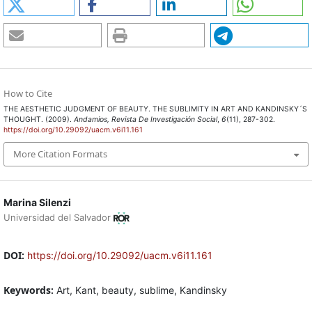
How to Cite
THE AESTHETIC JUDGMENT OF BEAUTY. THE SUBLIMITY IN ART AND KANDINSKY´S
THOUGHT. (2009).
Andamios, Revista De Investigación Social
,
6
(11), 287-302.
https://doi.org/10.29092/uacm.v6i11.161
More Citation Formats
Marina Silenzi
Universidad del Salvador
DOI:
https://doi.org/10.29092/uacm.v6i11.161
Keywords:
Art, Kant, beauty, sublime, Kandinsky