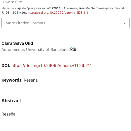
How to Cite
Hacia un viaje de “progreso social”. (2014).
Andamios, Revista De Investigación Social
,
11
(26), 403-406.
https://doi.org/10.29092/uacm.v11i26.211
More Citation Formats
Clara Selva Olid
Autonomous University of Barcelona
DOI:
https://doi.org/10.29092/uacm.v11i26.211
Keywords:
Reseña
Abstract
Reseña