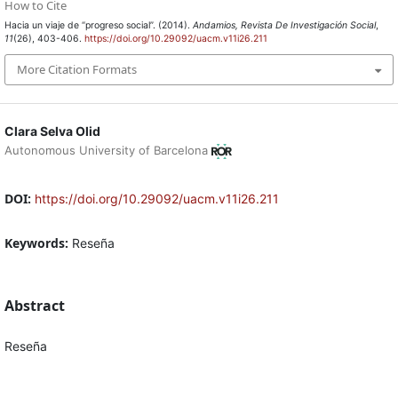
How to Cite
Hacia un viaje de “progreso social”. (2014).
Andamios, Revista De Investigación Social
,
11
(26), 403-406.
https://doi.org/10.29092/uacm.v11i26.211
More Citation Formats
Clara Selva Olid
Autonomous University of Barcelona
DOI:
https://doi.org/10.29092/uacm.v11i26.211
Keywords:
Reseña
Abstract
Reseña