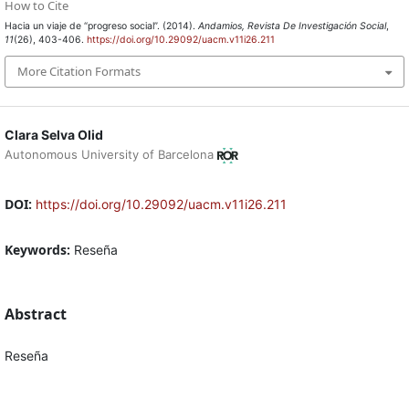
How to Cite
Hacia un viaje de “progreso social”. (2014).
Andamios, Revista De Investigación Social
,
11
(26), 403-406.
https://doi.org/10.29092/uacm.v11i26.211
More Citation Formats
Clara Selva Olid
Autonomous University of Barcelona
DOI:
https://doi.org/10.29092/uacm.v11i26.211
Keywords:
Reseña
Abstract
Reseña