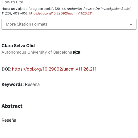
How to Cite
Hacia un viaje de “progreso social”. (2014).
Andamios, Revista De Investigación Social
,
11
(26), 403-406.
https://doi.org/10.29092/uacm.v11i26.211
More Citation Formats
Clara Selva Olid
Autonomous University of Barcelona
DOI:
https://doi.org/10.29092/uacm.v11i26.211
Keywords:
Reseña
Abstract
Reseña